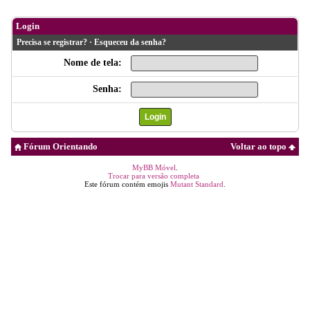
Login
Precisa se registrar?
·
Esqueceu da senha?
Nome de tela:
Senha:
Fórum Orientando
Voltar ao topo
MyBB Móvel
.
Trocar para versão completa
Este fórum contém emojis
Mutant Standard
.