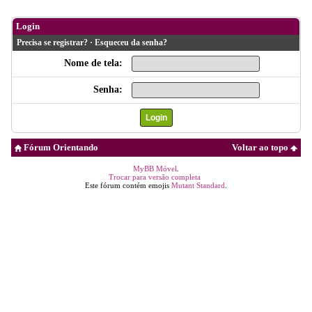
Login
Precisa se registrar?
·
Esqueceu da senha?
Nome de tela:
Senha:
Fórum Orientando
Voltar ao topo
MyBB Móvel
.
Trocar para versão completa
Este fórum contém emojis
Mutant Standard
.