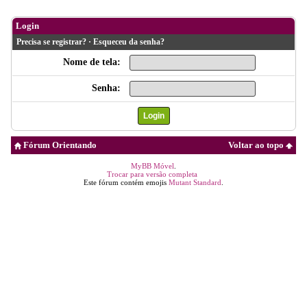
Login
Precisa se registrar?
·
Esqueceu da senha?
Nome de tela:
Senha:
Fórum Orientando
Voltar ao topo
MyBB Móvel
.
Trocar para versão completa
Este fórum contém emojis
Mutant Standard
.