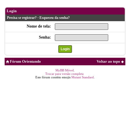
Login
Precisa se registrar?
·
Esqueceu da senha?
Nome de tela:
Senha:
Fórum Orientando
Voltar ao topo
MyBB Móvel
.
Trocar para versão completa
Este fórum contém emojis
Mutant Standard
.