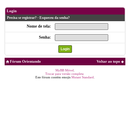
Login
Precisa se registrar?
·
Esqueceu da senha?
Nome de tela:
Senha:
Fórum Orientando
Voltar ao topo
MyBB Móvel
.
Trocar para versão completa
Este fórum contém emojis
Mutant Standard
.