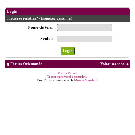
Login
Precisa se registrar?
·
Esqueceu da senha?
Nome de tela:
Senha:
Fórum Orientando
Voltar ao topo
MyBB Móvel
.
Trocar para versão completa
Este fórum contém emojis
Mutant Standard
.