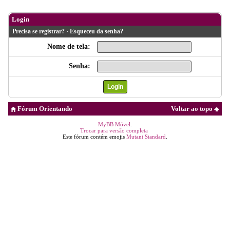
Login
Precisa se registrar?
·
Esqueceu da senha?
Nome de tela:
Senha:
Fórum Orientando
Voltar ao topo
MyBB Móvel
.
Trocar para versão completa
Este fórum contém emojis
Mutant Standard
.