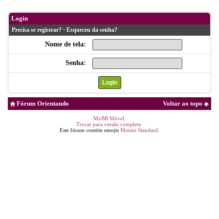
Login
Precisa se registrar?
·
Esqueceu da senha?
Nome de tela:
Senha:
Fórum Orientando
Voltar ao topo
MyBB Móvel
.
Trocar para versão completa
Este fórum contém emojis
Mutant Standard
.