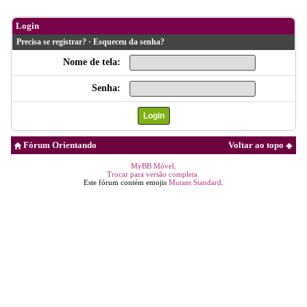
Login
Precisa se registrar?
·
Esqueceu da senha?
Nome de tela:
Senha:
Fórum Orientando
Voltar ao topo
MyBB Móvel
.
Trocar para versão completa
Este fórum contém emojis
Mutant Standard
.