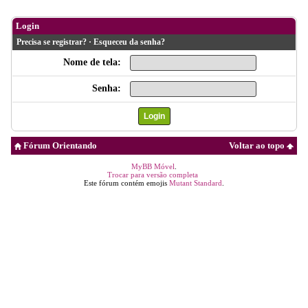
Login
Precisa se registrar?
·
Esqueceu da senha?
Nome de tela:
Senha:
Fórum Orientando
Voltar ao topo
MyBB Móvel
.
Trocar para versão completa
Este fórum contém emojis
Mutant Standard
.