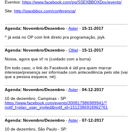
Eventos:
https://www.facebook.com/pg/SSEXBBOXDoc/events/
Site:
http://ssexbbox.com/conferencia/
Agenda: Novembro/Dezembro
-
Aster
-
15-11-2017
^ já está no OP com link direto pra programação, jsyk.
Agenda: Novembro/Dezembro
-
Oltiel
-
15-11-2017
Nossa, agora que vi! rs (cuidado com a burra)
Em todo caso, o link do Facebook é útil pra quem marcar
interesse/presença ser informade com antecedência pelo site (vai
que a pessoa esquece, né).
Agenda: Novembro/Dezembro
-
Aster
-
04-12-2017
10 de dezembro, Campinas - SP:
https://www.facebook.com/events/300817986989941/?
notif_t=plan_user_invited&notif_id=1512386918962761
Agenda: Novembro/Dezembro
-
Aster
-
07-12-2017
10 de dezembro, São Paulo - SP: