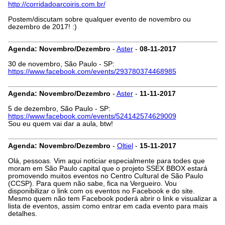
http://corridadoarcoiris.com.br/
Postem/discutam sobre qualquer evento de novembro ou
dezembro de 2017! :)
Agenda: Novembro/Dezembro
-
Aster
-
08-11-2017
30 de novembro, São Paulo - SP:
https://www.facebook.com/events/293780374468985
Agenda: Novembro/Dezembro
-
Aster
-
11-11-2017
5 de dezembro, São Paulo - SP:
https://www.facebook.com/events/524142574629009
Sou eu quem vai dar a aula, btw!
Agenda: Novembro/Dezembro
-
Oltiel
-
15-11-2017
Olá, pessoas. Vim aqui noticiar especialmente para todes que
moram em São Paulo capital que o projeto SSEX BBOX estará
promovendo muitos eventos no Centro Cultural de São Paulo
(CCSP). Para quem não sabe, fica na Vergueiro. Vou
disponibilizar o link com os eventos no Facebook e do site.
Mesmo quem não tem Facebook poderá abrir o link e visualizar a
lista de eventos, assim como entrar em cada evento para mais
detalhes.