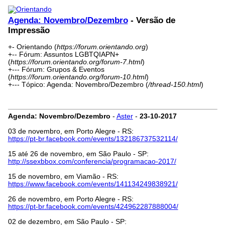
Agenda: Novembro/Dezembro
- Versão de
Impressão
+- Orientando (
https://forum.orientando.org
)
+-- Fórum: Assuntos LGBTQIAPN+
(
https://forum.orientando.org/forum-7.html
)
+--- Fórum: Grupos & Eventos
(
https://forum.orientando.org/forum-10.html
)
+--- Tópico: Agenda: Novembro/Dezembro (
/thread-150.html
)
Agenda: Novembro/Dezembro
-
Aster
-
23-10-2017
03 de novembro, em Porto Alegre - RS:
https://pt-br.facebook.com/events/132186737532114/
15 até 26 de novembro, em São Paulo - SP:
http://ssexbbox.com/conferencia/programacao-2017/
15 de novembro, em Viamão - RS:
https://www.facebook.com/events/141134249838921/
26 de novembro, em Porto Alegre - RS:
https://pt-br.facebook.com/events/424962287888004/
02 de dezembro, em São Paulo - SP: