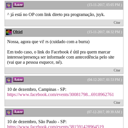
Aster
(15-11-2017, 05:05 PM )
^ já está no OP com link direto pra programação, jsyk.
Citar
Oltiel
(15-11-2017, 06:32 PM )
Nossa, agora que vi! rs (cuidado com a burra)
Em todo caso, o link do Facebook é útil pra quem marcar
interesse/presença ser informade com antecedência pelo site
(vai que a pessoa esquece, né).
Citar
Aster
(04-12-2017, 01:53 PM )
10 de dezembro, Campinas - SP:
https://www.facebook.com/events/30081798...6918962761
Citar
Aster
(07-12-2017, 09:39 AM )
10 de dezembro, São Paulo - SP:
https://www.facebook.com/events/381591428964519