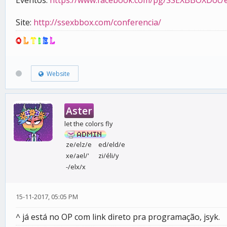
Eventos:
https://www.facebook.com/pg/SSEXBBOXDoc/e
Site:
http://ssexbbox.com/conferencia/
O
L
T
I
E
L
Website
Aster
let the colors fly
ze/elz/e
ed/eld/e
xe/ael/'
zi/éli/y
-/elx/x
15-11-2017, 05:05 PM
^ já está no OP com link direto pra programação, jsyk.