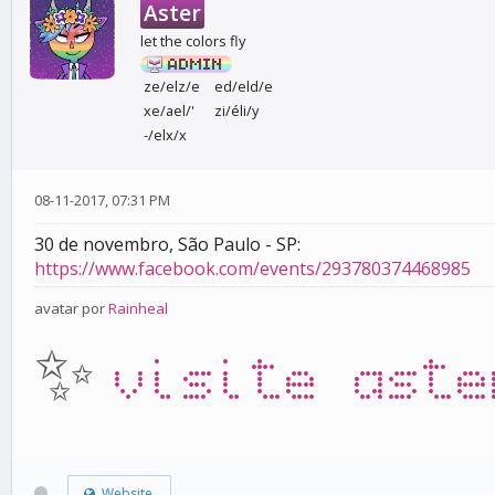
Aster
let the colors fly
ze/elz/e
ed/eld/e
xe/ael/'
zi/éli/y
-/elx/x
08-11-2017, 07:31 PM
30 de novembro, São Paulo - SP:
https://www.facebook.com/events/293780374468985
avatar por
Rainheal
✨
visite aste
Website