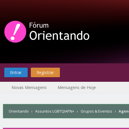
Entrar
Registrar
Novas Mensagens
Mensagens de Hoje
Orientando
›
Assuntos LGBTQIAPN+
›
Grupos & Eventos
›
Agen