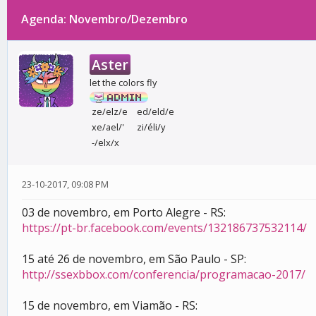
Agenda: Novembro/Dezembro
0 votos - 0 média
1
2
3
4
5
Aster
let the colors fly
ze/elz/e
ed/eld/e
xe/ael/'
zi/éli/y
-/elx/x
23-10-2017, 09:08 PM
03 de novembro, em Porto Alegre - RS:
https://pt-br.facebook.com/events/132186737532114/
15 até 26 de novembro, em São Paulo - SP:
http://ssexbbox.com/conferencia/programacao-2017/
15 de novembro, em Viamão - RS: