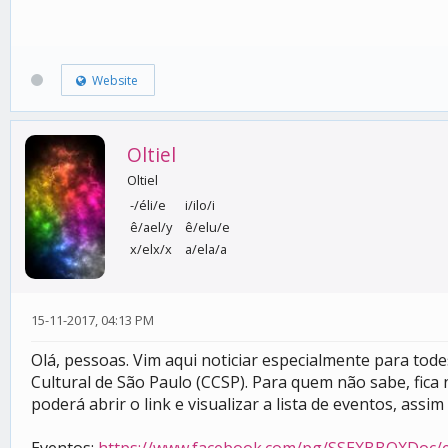
Website
Oltiel
Oltiel
-/éli/e
i/ilo/i
ê/ael/y
ê/elu/e
x/elx/x
a/ela/a
15-11-2017, 04:13 PM
Olá, pessoas. Vim aqui noticiar especialmente para t
Cultural de São Paulo (CCSP). Para quem não sabe, fic
poderá abrir o link e visualizar a lista de eventos, ass