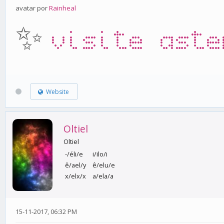
avatar por
Rainheal
✨
visite aste
Website
Oltiel
Oltiel
-/éli/e
i/ilo/i
ê/ael/y
ê/elu/e
x/elx/x
a/ela/a
15-11-2017, 06:32 PM