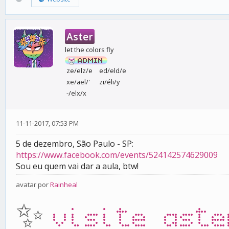
Aster
let the colors fly
ze/elz/e
ed/eld/e
xe/ael/'
zi/éli/y
-/elx/x
11-11-2017, 07:53 PM
5 de dezembro, São Paulo - SP:
https://www.facebook.com/events/524142574629009
Sou eu quem vai dar a aula, btw!
avatar por
Rainheal
✨
visite aste