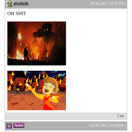
altedude
(09-01-2017, 12:19 PM )
OH SHIT
Citar
Aster
(12-07-2017, 11:54 AM )