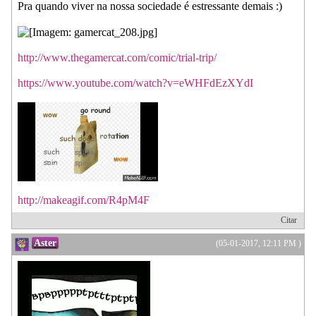
Pra quando viver na nossa sociedade é estressante demais :)
http://www.thegamercat.com/comic/trial-trip/
https://www.youtube.com/watch?v=eWHFdEzXYdI
http://makeagif.com/R4pM4F
Citar
Aster
(05-01-2017, 12:11 PM )