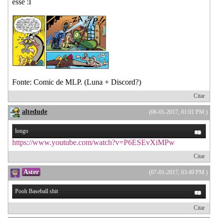
esse :I
Fonte: Comic de MLP. (Luna + Discord?)
Citar
altedude
(06-01-2017, 01:01 PM )
longo
https://www.youtube.com/watch?v=P6ESEvXiMPw
Citar
Aster
(07-01-2017, 03:49 PM )
Pooh Baseball shit
Citar