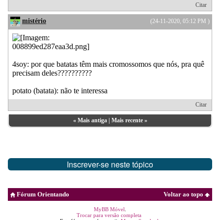
Citar
mistério
(24-11-2020, 05:12 PM )
4soy: por que batatas têm mais cromossomos que nós, pra quê
precisam deles??????????
potato (batata): não te interessa
Citar
«
Mais antiga
|
Mais recente
»
Inscrever-se neste tópico
Fórum Orientando
Voltar ao topo
MyBB Móvel
.
Trocar para versão completa