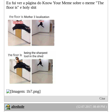
Eu fui ver a página do Know Your Meme sobre o meme "The
floor is" e holy shit
Citar
altedude
(12-07-2017, 08:49 PM )