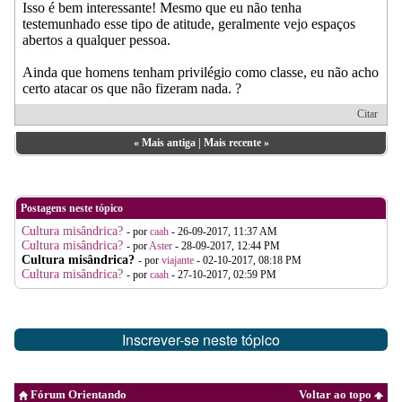
Isso é bem interessante! Mesmo que eu não tenha
testemunhado esse tipo de atitude, geralmente vejo espaços
abertos a qualquer pessoa.
Ainda que homens tenham privilégio como classe, eu não acho
certo atacar os que não fizeram nada. ?
Citar
«
Mais antiga
|
Mais recente
»
Postagens neste tópico
Cultura misândrica?
- por
caah
- 26-09-2017, 11:37 AM
Cultura misândrica?
- por
Aster
- 28-09-2017, 12:44 PM
Cultura misândrica?
- por
viajante
- 02-10-2017, 08:18 PM
Cultura misândrica?
- por
caah
- 27-10-2017, 02:59 PM
Inscrever-se neste tópico
Fórum Orientando
Voltar ao topo