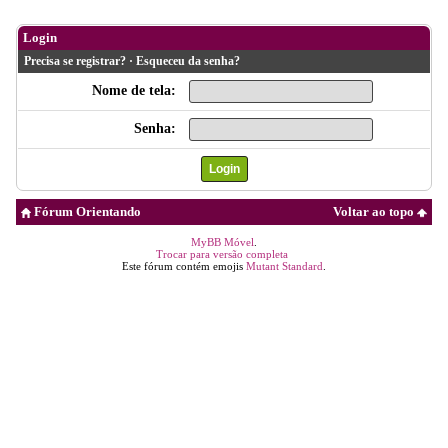
Login
Precisa se registrar?
·
Esqueceu da senha?
Nome de tela:
Senha:
Fórum Orientando
Voltar ao topo
MyBB Móvel
.
Trocar para versão completa
Este fórum contém emojis
Mutant Standard
.