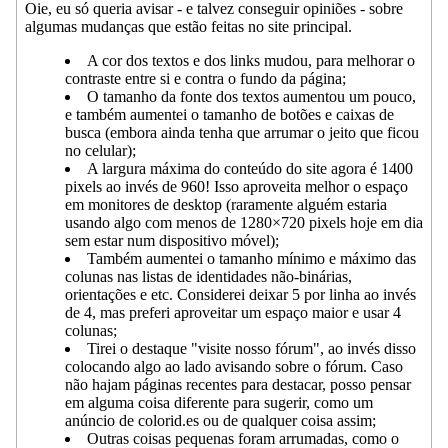
Oie, eu só queria avisar - e talvez conseguir opiniões - sobre
algumas mudanças que estão feitas no site principal.
A cor dos textos e dos links mudou, para melhorar o
contraste entre si e contra o fundo da página;
O tamanho da fonte dos textos aumentou um pouco,
e também aumentei o tamanho de botões e caixas de
busca (embora ainda tenha que arrumar o jeito que ficou
no celular);
A largura máxima do conteúdo do site agora é 1400
pixels ao invés de 960! Isso aproveita melhor o espaço
em monitores de desktop (raramente alguém estaria
usando algo com menos de 1280×720 pixels hoje em dia
sem estar num dispositivo móvel);
Também aumentei o tamanho mínimo e máximo das
colunas nas listas de identidades não-binárias,
orientações e etc. Considerei deixar 5 por linha ao invés
de 4, mas preferi aproveitar um espaço maior e usar 4
colunas;
Tirei o destaque "visite nosso fórum", ao invés disso
colocando algo ao lado avisando sobre o fórum. Caso
não hajam páginas recentes para destacar, posso pensar
em alguma coisa diferente para sugerir, como um
anúncio de colorid.es ou de qualquer coisa assim;
Outras coisas pequenas foram arrumadas, como o