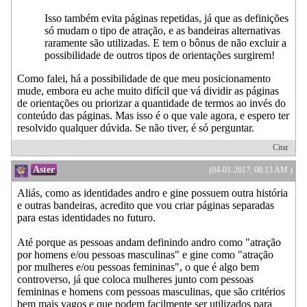
Isso também evita páginas repetidas, já que as definições
só mudam o tipo de atração, e as bandeiras alternativas
raramente são utilizadas. E tem o bônus de não excluir a
possibilidade de outros tipos de orientações surgirem!
Como falei, há a possibilidade de que meu posicionamento
mude, embora eu ache muito difícil que vá dividir as páginas
de orientações ou priorizar a quantidade de termos ao invés do
conteúdo das páginas. Mas isso é o que vale agora, e espero ter
resolvido qualquer dúvida. Se não tiver, é só perguntar.
Citar
Aster
(04-01-2017, 08:13 AM )
Aliás, como as identidades andro e gine possuem outra história
e outras bandeiras, acredito que vou criar páginas separadas
para estas identidades no futuro.
Até porque as pessoas andam definindo andro como "atração
por homens e/ou pessoas masculinas" e gine como "atração
por mulheres e/ou pessoas femininas", o que é algo bem
controverso, já que coloca mulheres junto com pessoas
femininas e homens com pessoas masculinas, que são critérios
bem mais vagos e que podem facilmente ser utilizados para