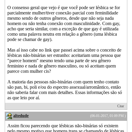
O consenso geral que vejo é que você pode ser lésbica se for
parcialmente mulher/tiver conexão parcial com feminilidade
mesmo sendo de outros gêneros, desde que não seja nada
homem ou não tenha conexão com masculinidade. Com gay,
acho que seria similar, com a exceção de que gay é utilizada
como uma palavra neutra em relação a gênero (uma lésbica
pode se chamar de gay).
Mas aí isso cabe no link que passei acima sobre o conceito de
lésbicas não-binárias ser estranho: aceitariam uma pessoa que
"parece homem" mesmo tendo uma parte de seu gênero
feminino e nada de gênero masculino, ou só aceitam quem
parece com mulher cis?
A maioria das pessoas não-binárias com quem tenho contato
são pan, bi, poli e/ou do espectro assexual/arromântico, então
não saberia falar com mais detalhes. Essas informações são só
as que leio por aí.
Citar
altedude
(06-01-2017, 01:09 PM )
Assim ficou parecendo que lésbicas não-binárias só existem
pelo mesmo motivo que homens trans se chamando de lésbicas