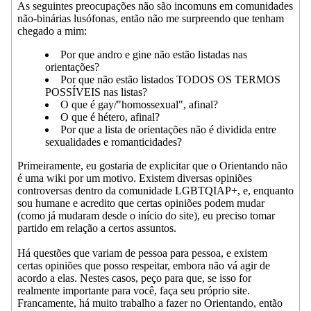
As seguintes preocupações não são incomuns em comunidades
não-binárias lusófonas, então não me surpreendo que tenham
chegado a mim:
Por que andro e gine não estão listadas nas
orientações?
Por que não estão listados TODOS OS TERMOS
POSSÍVEIS nas listas?
O que é gay/"homossexual", afinal?
O que é hétero, afinal?
Por que a lista de orientações não é dividida entre
sexualidades e romanticidades?
Primeiramente, eu gostaria de explicitar que o Orientando não
é uma wiki por um motivo. Existem diversas opiniões
controversas dentro da comunidade LGBTQIAP+, e, enquanto
sou humane e acredito que certas opiniões podem mudar
(como já mudaram desde o início do site), eu preciso tomar
partido em relação a certos assuntos.
Há questões que variam de pessoa para pessoa, e existem
certas opiniões que posso respeitar, embora não vá agir de
acordo a elas. Nestes casos, peço para que, se isso for
realmente importante para você, faça seu próprio site.
Francamente, há muito trabalho a fazer no Orientando, então