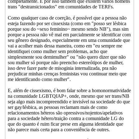
completamente. É por isso também que existem vários homens
trans "destransicionados" em comunidades de TERFs.
Como qualquer caso de coerção, é possível que a pessoa não
esteja fazendo por ser cissexista (como em "posso ser lésbica
porque sou do ~sexo feminino~ mesmo sendo NB"), mas sim
porque a pessoa não vê mal em parcialmente se identificar com
seu gênero designado, especialmente em uma comunidade que
vai a acolher mais dessa maneira, como em "eu sempre me
identifiquei como mulher sem problemas, acho que
simplesmente sou demimulher" ou "não quero dizer que não
sou mulher só porque não preencho estereótipos de mulher,
isso deve fazer parte de misoginia internalizada, pra não
prejudicar minhas crenças feministas vou continuar meio que
me identificando como mulher".
E, além de cissexismo, é bom falar sobre a homonormatividade
na comunidade LGBTQIAP+, onde, mesmo que ser trans/NB
seja algo mais incompreendido e invisível na sociedade do que
ser gay/lésbica, as pessoas reclamam mais de como
relacionamentos héteros são opressivos/nojentos/apelativos
para a sociedade hétero/traição contra a comunidade LG do
que do quanto é ruim ficar prese em alguma identidade que
não parece mais certa para a conveniência de outres.