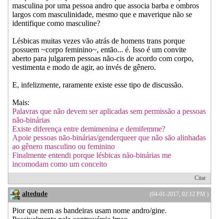
masculina por uma pessoa andro que associa barba e ombros
largos com masculinidade, mesmo que e maverique não se
identifique como masculine?
Lésbicas muitas vezes vão atrás de homens trans porque
possuem ~corpo feminino~, então... é. Isso é um convite
aberto para julgarem pessoas não-cis de acordo com corpo,
vestimenta e modo de agir, ao invés de gênero.
E, infelizmente, raramente existe esse tipo de discussão.
Mais:
Palavras que não devem ser aplicadas sem permissão a pessoas
não-binárias
Existe diferença entre demimenina e demifemme?
Apoie pessoas não-binárias/genderqueer que não são alinhadas
ao gênero masculino ou feminino
Finalmente entendi porque lésbicas não-binárias me
incomodam como um conceito
Citar
altedude
(04-01-2017, 02:12 PM )
Pior que nem as bandeiras usam nome andro/gine.