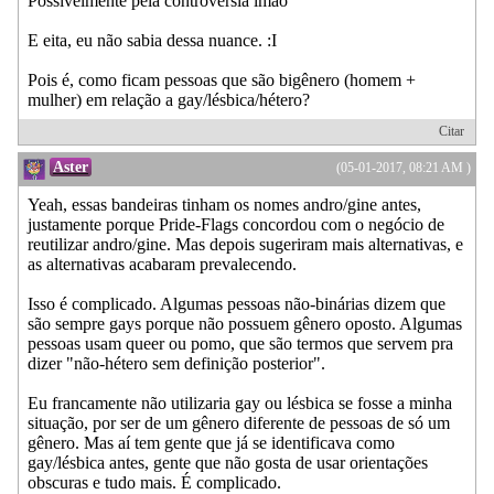
Possivelmente pela controvérsia lmao
E eita, eu não sabia dessa nuance. :I
Pois é, como ficam pessoas que são bigênero (homem +
mulher) em relação a gay/lésbica/hétero?
Citar
Aster
(05-01-2017, 08:21 AM )
Yeah, essas bandeiras tinham os nomes andro/gine antes,
justamente porque Pride-Flags concordou com o negócio de
reutilizar andro/gine. Mas depois sugeriram mais alternativas, e
as alternativas acabaram prevalecendo.
Isso é complicado. Algumas pessoas não-binárias dizem que
são sempre gays porque não possuem gênero oposto. Algumas
pessoas usam queer ou pomo, que são termos que servem pra
dizer "não-hétero sem definição posterior".
Eu francamente não utilizaria gay ou lésbica se fosse a minha
situação, por ser de um gênero diferente de pessoas de só um
gênero. Mas aí tem gente que já se identificava como
gay/lésbica antes, gente que não gosta de usar orientações
obscuras e tudo mais. É complicado.