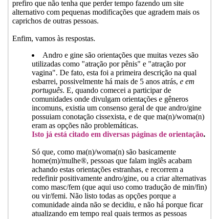
prefiro que não tenha que perder tempo fazendo um site
alternativo com pequenas modificações que agradem mais os
caprichos de outras pessoas.
Enfim, vamos às respostas.
Andro e gine são orientações que muitas vezes são
utilizadas como "atração por pênis" e "atração por
vagina". De fato, esta foi a primeira descrição na qual
esbarrei, possivelmente há mais de 5 anos atrás,
e em
português
. E, quando comecei a participar de
comunidades onde divulgam orientações e gêneros
incomuns, existia um consenso geral de que andro/gine
possuiam conotação cissexista, e de que ma(n)/woma(n)
eram as opções não problemáticas.
Isto já
está citado
em diversas páginas
de orientação
.
Só que, como ma(n)/woma(n) são basicamente
home(m)/mulhe®, pessoas que falam inglês acabam
achando estas orientações estranhas, e recorrem a
redefinir positivamente andro/gine, ou a criar alternativas
como masc/fem (que aqui uso como tradução de min/fin)
ou vir/femi. Não listo todas as opções porque a
comunidade ainda não se decidiu, e não há porque ficar
atualizando em tempo real quais termos as pessoas