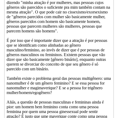
dizendo "minha atração é por mulheres, mas pessoas cujos
gêneros são parecidos o suficiente pra mim também contam na
mesma atração". O que pode cair no cissexismo/exorsexismo
de "gêneros parecidos com mulher são basicamente mulher,
gêneros parecidos com homem são basicamente homem,
pessoas que parecem mulheres são mulheres, pessoas que
parecem homens são homens".
É por isso que é importante dizer que a atração é por pessoas
que se identificam como alinhadas ao gênero
masculino/feminino, ao invés de dizer que é por pessoas de
gêneros masculinos ou femininos. Existem pessoas que vão
dizer que são basicamente [gênero binário], enquanto outras
querem se divorciar do conceito de que seu gênero é só
parecido com um binário.
Também existe o problema geral das pessoas multigênero: uma
nanomulher é de um gênero feminino? E se essa pessoa for
nanomulher e magimaverique? E se a pessoa for trigênero
mulher/homem/egogênero?
Aliás, a questão de pessoas masculinas e femininas ainda é
pior: um homem bem feminino conta como uma pessoa
feminina por quem uma pessoa ginessexual pode sentir
atração? É justo que ume maverique conte como uma pessoa