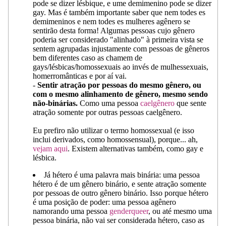
pode se dizer lésbique, e ume demimenino pode se dizer
gay. Mas é também importante saber que nem todes es
demimeninos e nem todes es mulheres agênero se
sentirão desta forma! Algumas pessoas cujo gênero
poderia ser considerado "alinhado" à primeira vista se
sentem agrupadas injustamente com pessoas de gêneros
bem diferentes caso as chamem de
gays/lésbicas/homossexuais ao invés de mulhessexuais,
homerromânticas e por aí vai.
-
Sentir atração por pessoas do mesmo gênero, ou
com o mesmo alinhamento de gênero, mesmo sendo
não-binárias.
Como uma pessoa
caelgênero
que sente
atração somente por outras pessoas caelgênero.
Eu prefiro não utilizar o termo homossexual (e isso
inclui derivados, como homossensual), porque... ah,
vejam aqui
. Existem alternativas também, como gay e
lésbica.
Já hétero é uma palavra mais binária: uma pessoa
hétero é de um gênero binário, e sente atração somente
por pessoas de outro gênero binário. Isso porque hétero
é uma posição de poder: uma pessoa agênero
namorando uma pessoa
genderqueer
, ou até mesmo uma
pessoa binária, não vai ser considerada hétero, caso as