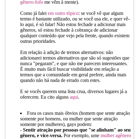
gênero-fofo
me vêm à mente).
Como já falei
em outro tópico
: se você vê que algum
termo é bastante utilizado, ou se você usa ele, e quer vê-
lo aqui, é só falar! Não estou fechade a adicionar mais
gêneros, só estou fechade à cobrança de adicionar
qualquer conteúdo que vejo pela frente, quando existem
outras prioridades.
Em relação à adição de termos alternativos: não
adicionarei termos alternativos que são só sugestões que
nunca "pegaram", e que não me parecem interessantes.
É muito mais fácil buscar visibilidade em relação a
termos que a comunidade em geral prefere, ainda mais
quando não há nada de errado com estes.
E se vocês querem uma lista crua, diversos lugares já a
oferecem. Eu cito alguns
aqui
.
Fora os casos mais óbvios (homem que sente atração
somente por homens, ou mulher que sente atração
somente por mulheres), gays podem:
-
Sentir atração por pessoas que "se alinham" ao seu
gênero, e vice-versa.
Por exemplo, ume
mulher agênero