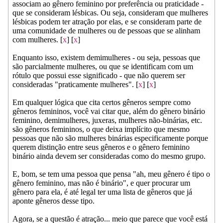
associam ao gênero feminino por preferência ou praticidade -
que se consideram lésbicas. Ou seja, consideram que mulheres
lésbicas podem ter atração por elas, e se consideram parte de
uma comunidade de mulheres ou de pessoas que se alinham
com mulheres. [
x
] [
x
]
Enquanto isso, existem demimulheres - ou seja, pessoas que
são parcialmente mulheres, ou que se identificam com um
rótulo que possui esse significado - que não querem ser
consideradas "praticamente mulheres". [
x
] [
x
]
Em qualquer lógica que cita certos gêneros sempre como
gêneros femininos, você vai citar que, além do gênero binário
feminino, demimulheres, juxeras, mulheres não-binárias, etc.
são gêneros femininos, o que deixa implícito que mesmo
pessoas que não são mulheres binárias especificamente porque
querem distinção entre seus gêneros e o gênero feminino
binário ainda devem ser consideradas como do mesmo grupo.
E, bom, se tem uma pessoa que pensa "ah, meu gênero é tipo o
gênero feminino, mas não é binário", e quer procurar um
gênero para ela, é até legal ter uma lista de gêneros que já
aponte gêneros desse tipo.
Agora, se a questão é atração... meio que parece que você está