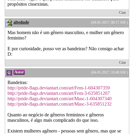
propósitos cissexistas.
Citar
altedude
(04-01-2017, 08:17 AM )
Mas homem não é um gênero masculino, e mulher um gênero
feminino?
E por curiosidade, posso ver as bandeiras? Não consigo achar
D:
Citar
Aster
(04-01-2017, 10:49 AM )
Bandeiras:
http://pride-flags.deviantart.com/art/Fem-1-604307359
http://pride-flags.deviantart.com/art/Fem-3-635851207
http://pride-flags.deviantart.com/art/Masc-1-604307340
http://pride-flags.deviantart.com/art/Masc-3-635851232
Quanto ao negócio de gêneros femininos e gêneros
masculinos, é algo mais complicado do que isso.
Existem mulheres agênero - pessoas sem gênero, mas que se