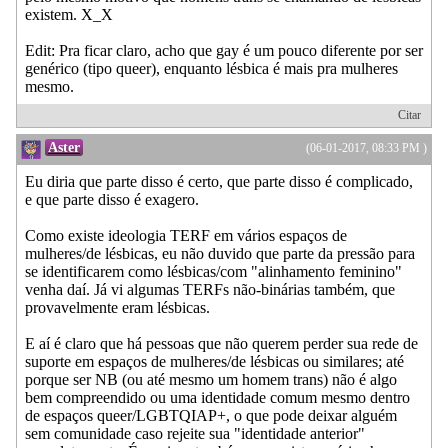
existem. X_X
Edit: Pra ficar claro, acho que gay é um pouco diferente por ser
genérico (tipo queer), enquanto lésbica é mais pra mulheres
mesmo.
Citar
Aster
(06-01-2017, 08:33 PM )
Eu diria que parte disso é certo, que parte disso é complicado,
e que parte disso é exagero.
Como existe ideologia TERF em vários espaços de
mulheres/de lésbicas, eu não duvido que parte da pressão para
se identificarem como lésbicas/com "alinhamento feminino"
venha daí. Já vi algumas TERFs não-binárias também, que
provavelmente eram lésbicas.
E aí é claro que há pessoas que não querem perder sua rede de
suporte em espaços de mulheres/de lésbicas ou similares; até
porque ser NB (ou até mesmo um homem trans) não é algo
bem compreendido ou uma identidade comum mesmo dentro
de espaços queer/LGBTQIAP+, o que pode deixar alguém
sem comunidade caso rejeite sua "identidade anterior"