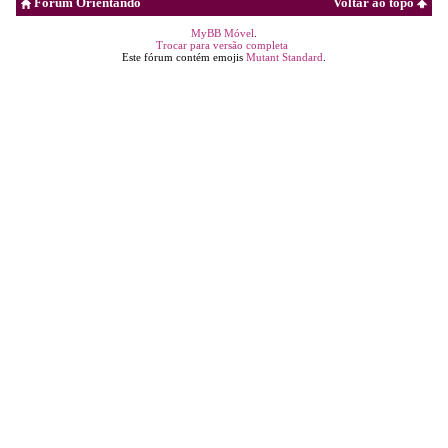
Fórum Orientando
Voltar ao topo
MyBB Móvel
.
Trocar para versão completa
Este fórum contém emojis
Mutant Standard
.