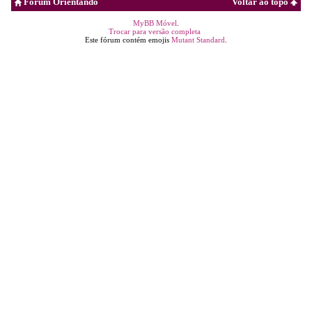
Fórum Orientando
Voltar ao topo
MyBB Móvel
.
Trocar para versão completa
Este fórum contém emojis
Mutant Standard
.