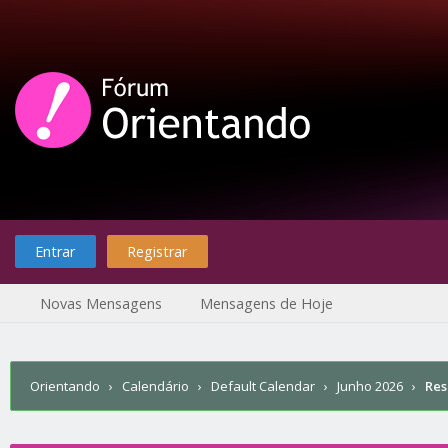
Entrar
Registrar
Novas Mensagens
Mensagens de Hoje
Orientando
›
Calendário
›
Default Calendar
›
Junho 2026
›
Re