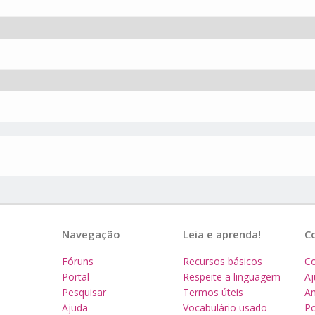
Navegação
Leia e aprenda!
C
Fóruns
Recursos básicos
Co
Portal
Respeite a linguagem
A
Pesquisar
Termos úteis
Am
Ajuda
Vocabulário usado
Po