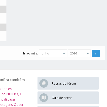
Ir ao mês:
onfira também
Regras do fórum
lorid.es
juda NHINCQ+
Guia de áreas
plifi.casa
stagens Queer