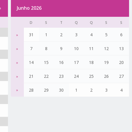
»
Junho 2026
D
S
T
Q
Q
S
S
31
1
2
3
4
5
6
»
7
8
9
10
11
12
13
»
14
15
16
17
18
19
20
»
21
22
23
24
25
26
27
»
28
29
30
1
2
3
4
»