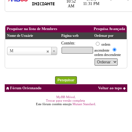
10:52
11:31 PM
AM
Pesquisar na lista de Membres
Pesquisa Avançada
Nome de Usuárie
Página web
Ordenar por
Contém:
ordem
Nome
ascendente
M
de
ordem descendente
Usuárie
Fórum Orientando
Voltar ao topo
MyBB Móvel
.
Trocar para versão completa
Este fórum contém emojis
Mutant Standard
.