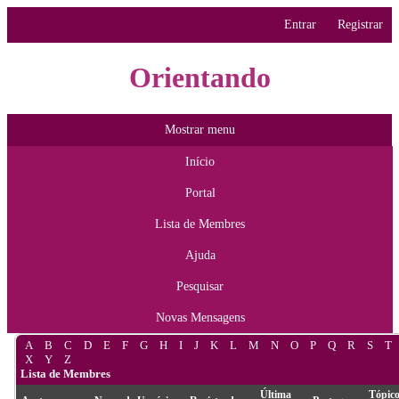
Entrar
Registrar
Orientando
Mostrar menu
Início
Portal
Lista de Membres
Ajuda
Pesquisar
Novas Mensagens
A
B
C
D
E
F
G
H
I
J
K
L
M
N
O
P
Q
R
S
T
X
Y
Z
Lista de Membres
Última
Tópic