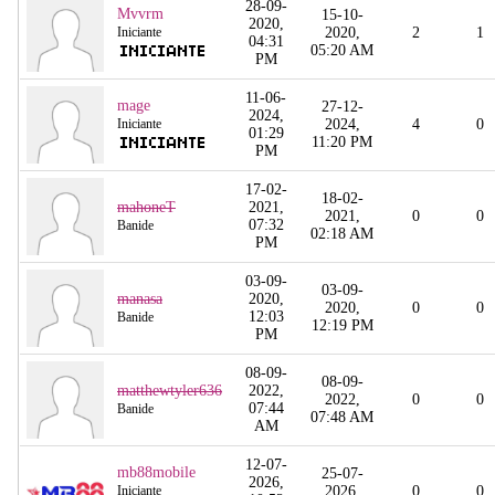
28-09-
Mvvrm
15-10-
2020,
Iniciante
2020,
2
1
04:31
05:20 AM
PM
11-06-
mage
27-12-
2024,
Iniciante
2024,
4
0
01:29
11:20 PM
PM
17-02-
18-02-
mahoneT
2021,
2021,
0
0
07:32
Banide
02:18 AM
PM
03-09-
03-09-
manasa
2020,
2020,
0
0
12:03
Banide
12:19 PM
PM
08-09-
08-09-
matthewtyler636
2022,
2022,
0
0
07:44
Banide
07:48 AM
AM
12-07-
mb88mobile
25-07-
2026,
Iniciante
2026,
0
0