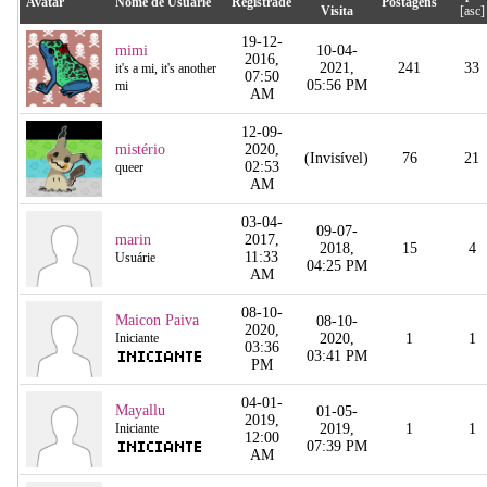
Avatar
Nome de Usuárie
Registrade
Postagens
Visita
[
asc
]
19-12-
mimi
10-04-
2016,
2021,
241
33
it's a mi, it's another
07:50
05:56 PM
mi
AM
12-09-
mistério
2020,
(Invisível)
76
21
02:53
queer
AM
03-04-
09-07-
marin
2017,
2018,
15
4
11:33
Usuárie
04:25 PM
AM
08-10-
Maicon Paiva
08-10-
2020,
Iniciante
2020,
1
1
03:36
03:41 PM
PM
04-01-
Mayallu
01-05-
2019,
Iniciante
2019,
1
1
12:00
07:39 PM
AM