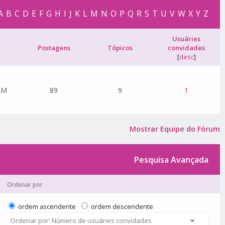
A
B
C
D
E
F
G
H
I
J
K
L
M
N
O
P
Q
R
S
T
U
V
W
X
Y
Z
Usuáries
Postagens
Tópicos
convidades
[
desc
]
AM
89
9
1
Mostrar Equipe do Fórum
Pesquisa Avançada
Ordenar por
ordem ascendente
ordem descendente