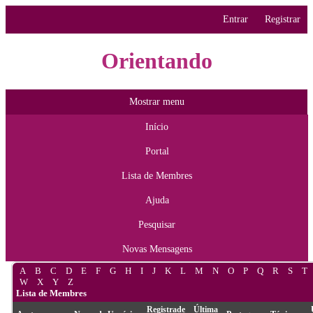
Entrar
Registrar
Orientando
Mostrar menu
Início
Portal
Lista de Membres
Ajuda
Pesquisar
Novas Mensagens
A
B
C
D
E
F
G
H
I
J
K
L
M
N
O
P
Q
R
S
T
W
X
Y
Z
Lista de Membres
Registrade
Última