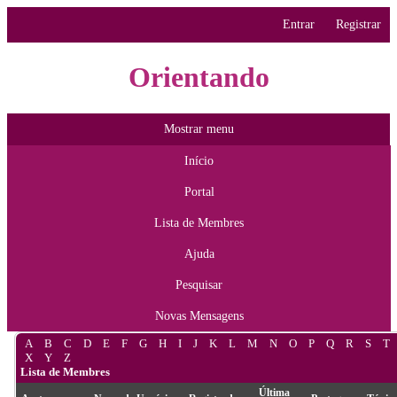
Entrar
Registrar
Orientando
Mostrar menu
Início
Portal
Lista de Membres
Ajuda
Pesquisar
Novas Mensagens
A
B
C
D
E
F
G
H
I
J
K
L
M
N
O
P
Q
R
S
T
X
Y
Z
Lista de Membres
Última