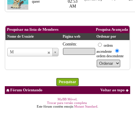
02:53
queer
AM
Pesquisar na lista de Membres
Pesquisa Avançada
Nome de Usuárie
Página web
Ordenar por
Contém:
ordem
Nome
ascendente
M
de
ordem descendente
Usuárie
Fórum Orientando
Voltar ao topo
MyBB Móvel
.
Trocar para versão completa
Este fórum contém emojis
Mutant Standard
.