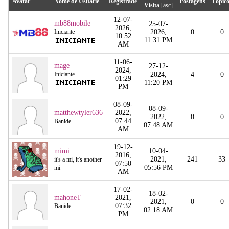
Avatar
Nome de Usuárie
Registrade
Postagens
Tópic
Visita
[
asc
]
12-07-
mb88mobile
25-07-
2026,
Iniciante
2026,
0
0
10:52
11:31 PM
AM
11-06-
mage
27-12-
2024,
Iniciante
2024,
4
0
01:29
11:20 PM
PM
08-09-
08-09-
matthewtyler636
2022,
2022,
0
0
07:44
Banide
07:48 AM
AM
19-12-
mimi
10-04-
2016,
2021,
241
33
it's a mi, it's another
07:50
05:56 PM
mi
AM
17-02-
18-02-
mahoneT
2021,
2021,
0
0
07:32
Banide
02:18 AM
PM