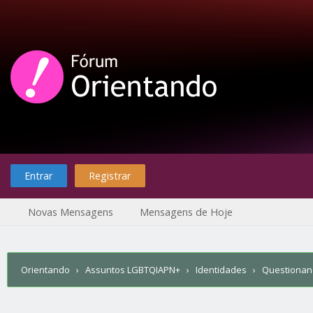
Entrar
Registrar
Novas Mensagens
Mensagens de Hoje
Orientando
›
Assuntos LGBTQIAPN+
›
Identidades
›
Questiona