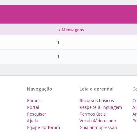
# Mensagens
1
1
Navegação
Leia e aprenda!
C
Fóruns
Recursos básicos
Co
Portal
Respeite a linguagem
A
Pesquisar
Termos úteis
Am
Ajuda
Vocabulário usado
Po
Equipe do fórum
Guia anti-opressão