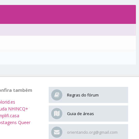
onfira também
Regras do fórum
lorid.es
juda NHINCQ+
Guia de áreas
plifi.casa
stagens Queer
orientando.org@gmail.com