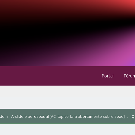
Portal
Fóru
ndo
›
A-slide e aerosexual [AC: tópico fala abertamente sobre sexo]
›
Q