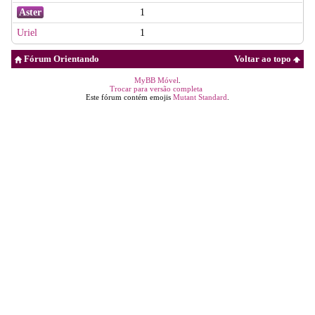
Aster
1
Uriel
1
Fórum Orientando
Voltar ao topo
MyBB Móvel
.
Trocar para versão completa
Este fórum contém emojis
Mutant Standard
.