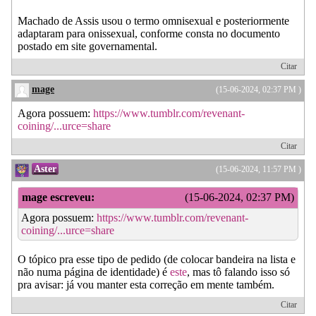
Machado de Assis usou o termo omnisexual e posteriormente
adaptaram para onissexual, conforme consta no documento
postado em site governamental.
Citar
mage
(15-06-2024, 02:37 PM )
Agora possuem:
https://www.tumblr.com/revenant-
coining/...urce=share
Citar
Aster
(15-06-2024, 11:57 PM )
mage escreveu:
(15-06-2024, 02:37 PM)
Agora possuem:
https://www.tumblr.com/revenant-
coining/...urce=share
O tópico pra esse tipo de pedido (de colocar bandeira na lista e
não numa página de identidade) é
este
, mas tô falando isso só
pra avisar: já vou manter esta correção em mente também.
Citar