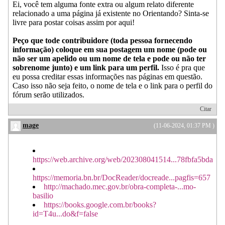
Ei, você tem alguma fonte extra ou algum relato diferente
relacionado a uma página já existente no Orientando? Sinta-se
livre para postar coisas assim por aqui!
Peço que tode contribuidore (toda pessoa fornecendo
informação) coloque em sua postagem um nome (pode ou
não ser um apelido ou um nome de tela e pode ou não ter
sobrenome junto) e um link para um perfil.
Isso é pra que
eu possa creditar essas informações nas páginas em questão.
Caso isso não seja feito, o nome de tela e o link para o perfil do
fórum serão utilizados.
Citar
mage
(11-06-2024, 01:37 PM )
https://web.archive.org/web/202308041514...78fbfa5bda
https://memoria.bn.br/DocReader/docreade...pagfis=657
http://machado.mec.gov.br/obra-completa-...mo-
basilio
https://books.google.com.br/books?
id=T4u...do&f=false