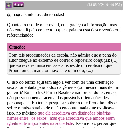
Aster
(18-06-2024, 04:49 PM )
@mage: bandeiras adicionadas!
Quanto ao uso de onissexual, eu agradeço a informação, mas
não entendi pelo contexto o que a palavra está descrevendo ou
referenciando:
Citação:
Com tais preocupações de escola, não admira que a pena do
autor chegue ao extremo de correr o reposteiro conjugal; (...)
que escreva reminiscências e alusões de um erotismo, que
Proudhon chamaria onissexual e onímodo; (...)
O uso do termo aqui tem algo a ver com ter uma orientação
sexual orientada para todos os gêneros (ou mesmo mais de um
gênero)? Eu não li O Primo Basílio e não pretendo ler, então
não posso comentar acerca das possíveis orientações des
personagens. Eu tentei pesquisar sobre o que Proudhon disse
sobre omnissexualidade e não encontrei nada que explicasse
isso, no máximo
que ele acreditava em distinções binárias
firmes entre "os sexos" mas que acreditava que ambos eram
igualmente importantes na sociedade
. Isso me faz pensar que