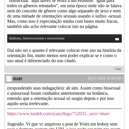
"onissexual" aqui talvez se refira a um erotismo "igual para
todos os gêneros retratados", em uma época onde não se falava
nem do conceito de gênero como algo separado de sexo e nem
de uma míriade de orientações sexuais usando o sufixo -sexual.
Mas, como isso é especulação minha com bases muito fracas,
também não acho relevante colocar isto na página.
diadismo, heterossexismo e exorsexismo
Daí não sei o quanto é relevante colocar esse uso na história da
orientação ôni, muito menos sem poder explicar se e como o
uso atual é diferenciado do uso citado.
Citar
mage
(02-07-2024, 03:10 AM )
(respondendo suas indagações): ah sim. Assim como bissexual
e unissexual foram cunhados anteriormente na botânica,
entendo que a orientação sexual só surgiu depois e por isso
aquilo seria irrelevante.
https://www.tumblr.com/ryanyflags/752033...urce=share
Sugestão. Vi que vc arquivou o post de Yvies em lesboy sem