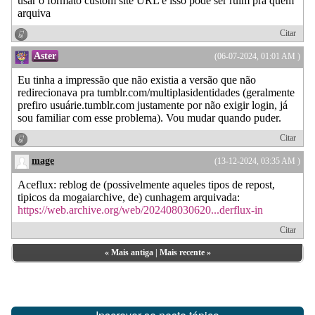
usar o formato custom site URL e isso pode ser ruim pra quem
arquiva
Citar
Aster
(06-07-2024, 01:01 AM )
Eu tinha a impressão que não existia a versão que não
redirecionava pra tumblr.com/multiplasidentidades (geralmente
prefiro usuárie.tumblr.com justamente por não exigir login, já
sou familiar com esse problema). Vou mudar quando puder.
Citar
mage
(13-12-2024, 03:35 AM )
Aceflux: reblog de (possivelmente aqueles tipos de repost,
tipicos da mogaiarchive, de) cunhagem arquivada:
https://web.archive.org/web/202408030620...derflux-in
Citar
«
Mais antiga
|
Mais recente
»