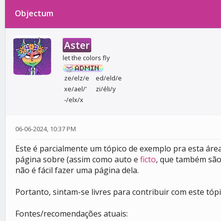
Objectum
0 votos - 0 média
1
2
3
4
5
Aster
let the colors fly
ze/elz/e
ed/eld/e
xe/ael/'
zi/éli/y
-/elx/x
06-06-2024, 10:37 PM
Este é parcialmente um tópico de exemplo pra esta ár
página sobre (assim como auto e
ficto
, que também são
não é fácil fazer uma página dela.
Portanto, sintam-se livres para contribuir com este tópi
Fontes/recomendações atuais: