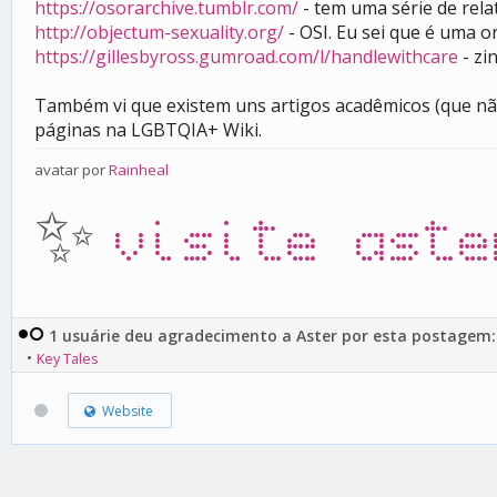
https://osorarchive.tumblr.com/
- tem uma série de rela
http://objectum-sexuality.org/
- OSI. Eu sei que é uma o
https://gillesbyross.gumroad.com/l/handlewithcare
- zi
Também vi que existem uns artigos acadêmicos (que não
páginas na LGBTQIA+ Wiki.
avatar por
Rainheal
✨
visite aste
1 usuárie deu agradecimento a Aster por esta postagem:
•
Key Tales
Website