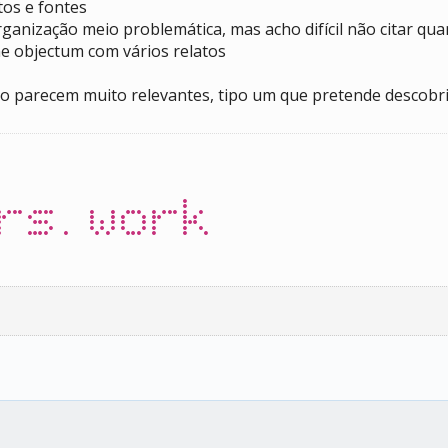
tos e fontes
rganização meio problemática, mas acho difícil não citar qu
ne objectum com vários relatos
 parecem muito relevantes, tipo um que pretende descobrir 
rs.work