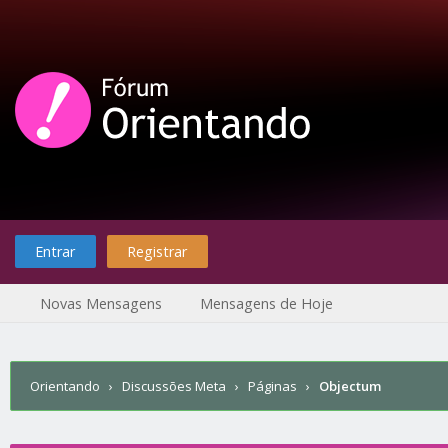
Entrar
Registrar
Novas Mensagens
Mensagens de Hoje
Orientando
›
Discussões Meta
›
Páginas
›
Objectum