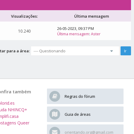
Visualizações:
Última mensagem
26-05-2023, 09:37 PM
10.240
Última mensagem
:
Aster
tar para a área:
onfira também
Regras do fórum
lorid.es
juda NHINCQ+
Guia de áreas
plifi.casa
stagens Queer
orientando.org@gmail.com