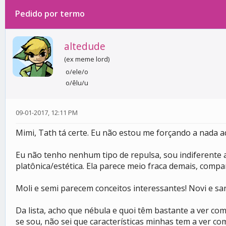
Pedido por termo
0 votos - 0 média
1
2
3
4
5
altedude
(ex meme lord)
o/ele/o
o/êlu/u
09-01-2017, 12:11 PM
Mimi, Tath tá certe. Eu não estou me forçando a nada aq
Eu não tenho nenhum tipo de repulsa, sou indiferente 
platônica/estética. Ela parece meio fraca demais, comp
Moli e semi parecem conceitos interessantes! Novi e s
Da lista, acho que nébula e quoi têm bastante a ver co
se sou, não sei que características minhas tem a ver co