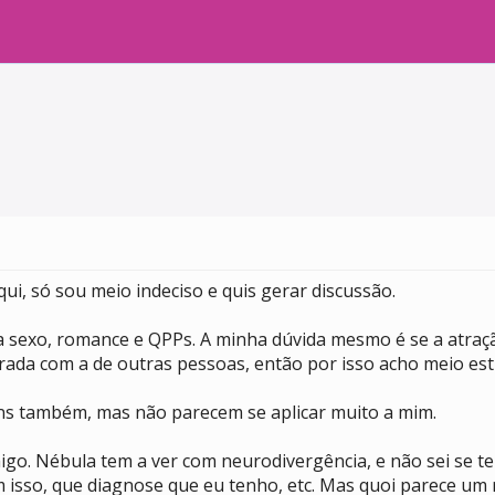
ui, só sou meio indeciso e quis gerar discussão.
a sexo, romance e QPPs. A minha dúvida mesmo é se a atraç
arada com a de outras pessoas, então por isso acho meio est
ans também, mas não parecem se aplicar muito a mim.
migo. Nébula tem a ver com neurodivergência, e não sei se t
m isso, que diagnose que eu tenho, etc. Mas quoi parece um r