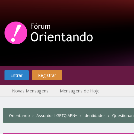
Entrar
Registrar
Novas Mensagens
Mensagens de Hoje
Orientando
›
Assuntos LGBTQIAPN+
›
Identidades
›
Questiona