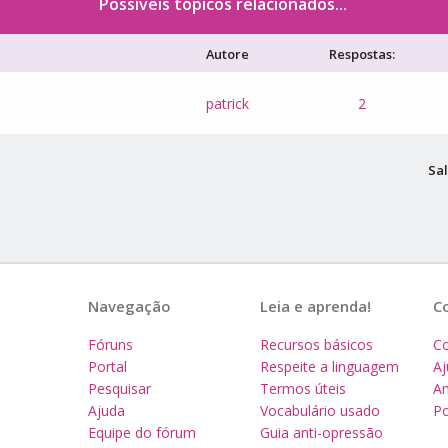
Possíveis tópicos relacionados...
Autore
Respostas:
patrick
2
Sal
Navegação
Leia e aprenda!
C
Fóruns
Recursos básicos
Co
Portal
Respeite a linguagem
A
Pesquisar
Termos úteis
Am
Ajuda
Vocabulário usado
Po
Equipe do fórum
Guia anti-opressão