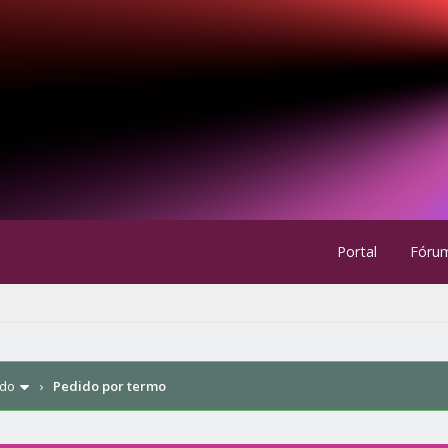
Portal
Fóru
ndo
›
Pedido por termo