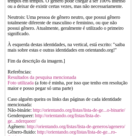
tempos em tempos. O gênero pode chegar a ser 100% intenso
ou a deixar de existir certas vezes, mas não necessariamente.
Neutrois: Uma pessoa de gênero neutro, que possui gênero
totalmente diferente de masculino e feminino, ou que não
possui gênero. Atualmente, geralmente é utilizado o primeiro
significado.
À esquerda destas identidades, na vertical, está escrito: "saiba
mais sobre estas e outras identidades em orientando.org!"
Fim da descrição da imagem.]
Referências:
Resultados da pesquisa mencionada
Foto utilizada
(a foto é minha, por isso que tenho em resolução
maior e posso pegar só uma parte)
Caso alguém queira os links das páginas de cada identidade
mencionada:
Não-binárie:
http://orientando.org/listas/lista-de-ge...o-binarie/
Genderqueer:
http://orientando.org/listas/lista-de-
ge...nderqueer/
Agênero:
http://orientando.org/listas/lista-de-generos/agenero/
Gênero-fluido:
http://orientando.org/listas/lista-de-ge...ro-