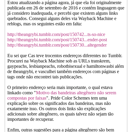
Estou atualizando a página agora, já que ela foi originalmente
publicada em 26 de setembro de 2016 e contém linguagem que
já considero inadequada, e percebi que existem alguns links
quebrados. Consegui alguns deles via Wayback Machine e
reblogs, mas os seguintes estão em falta:
http://theangrybi.tumblr.com/post/150742...ts-so-nice
http://theangrybi.tumblr.com/post/150743...ender-post
http://theangrybi.tumblr.com/post/150730...altegender
Eu sei que Cas teve trocentos endereços diferentes no Tumblr.
Procurei na Wayback Machine sob as URLs transkrem,
gaypeachs, lesbianpeachs, robotbisexual e hamiltonwasbi além
de theangrybi, e vasculhei também endereços com páginas e
tags onde não encontrei tais publicações.
O primeiro endereço seria mais importante, o qual estava
linkado como "
Motivo das bandeiras altegênero não serem
compostas por faixas
". Pride Color Schemes tem uma
explicação sobre os significados das bandeiras, mas não
exatamente isso. Os outros dois links são explicações
adicionais sobre altegênero, os quais talvez não sejam tão
importantes de recuperar.
Enfim, outras sugestões para a página altegênero são bem