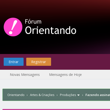
Entrar
Registrar
Novas Mensagens
Mensagens de Hoje
Orientando
›
Artes & Criações
›
Produções
›
Fazendo assinat