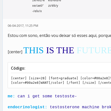
ze/elz/e
ed/eld/e
xe/ael/'
zi/éli/y
-/elx/x
06-04-2017, 11:25 PM
Estou com sono, então vou deixar só esses aqui, porq
THIS
IS THE
FUTUR
[center]
Código:
[center] [size=28] [font=graduate] [color=#00a2e8]
[color=#00a2e8]WANT[/color] [/font] [/size] [/cent
me:
can i get some testoste-
endocrinologist:
testosterone machine bro