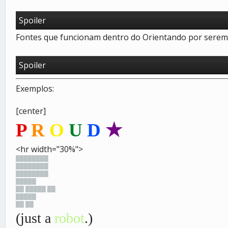
Spoiler
Fontes que funcionam dentro do Orientando por serem 
Spoiler
Exemplos:
[center]
P
R
O
U
D
★
<hr width="30%">
████████
████████
████████
█████
██ █████ ██
█████
██ ██
(just a
robot
.)