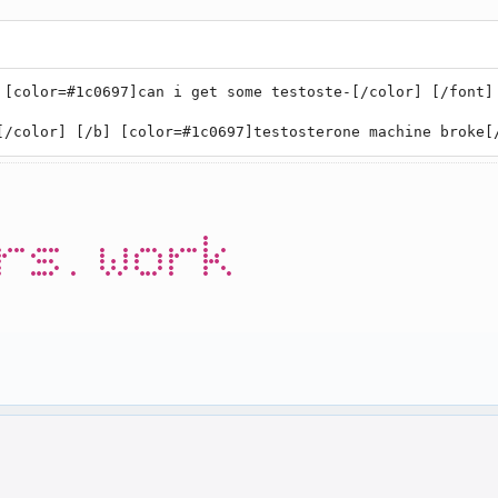
 [color=#1c0697]can i get some testoste-[/color] [/font]
[/color] [/b] [color=#1c0697]testosterone machine broke[
rs.work