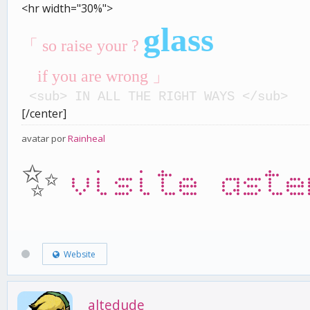
<hr width="30%">
glass
「
so raise your ?
if you are wrong 」
<sub> IN ALL THE RIGHT WAYS </sub>
[/center]
avatar por
Rainheal
✨
visite aste
Website
altedude