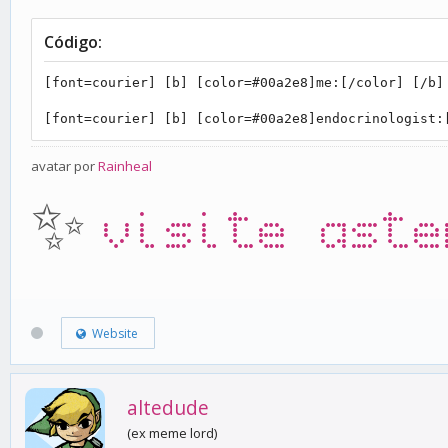
Código:
[font=courier] [b] [color=#00a2e8]me:[/color] [/b]
[font=courier] [b] [color=#00a2e8]endocrinologist:
avatar por
Rainheal
✨
visite aste
Website
altedude
(ex meme lord)