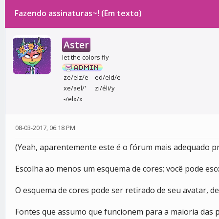
Fazendo assinaturas~! (Em texto)
0 votos - 0 média
1
2
3
4
5
Aster
let the colors fly
ze/elz/e
ed/eld/e
xe/ael/'
zi/éli/y
-/elx/x
08-03-2017, 06:18 PM
(Yeah, aparentemente este é o fórum mais adequado pra 
Escolha ao menos um esquema de cores; você pode esc
O esquema de cores pode ser retirado de seu avatar, d
Fontes que assumo que funcionem para a maioria das p