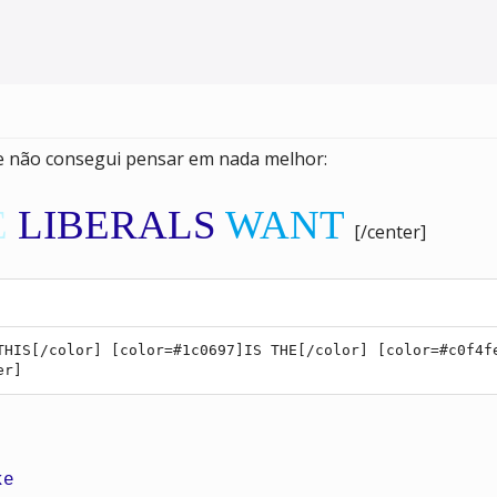
ue não consegui pensar em nada melhor:
E
LIBERALS
WANT
[/center]
THIS[/color] [color=#1c0697]IS THE[/color] [color=#c0f4f
er]
ke