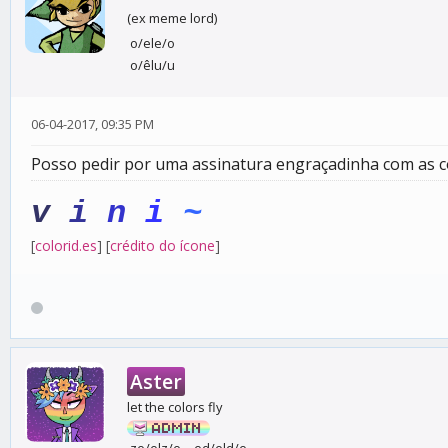
(ex meme lord)
o/ele/o
o/êlu/u
06-04-2017, 09:35 PM
Posso pedir por uma assinatura engraçadinha com as c
v
i
n
i
~
[
colorid.es
] [
crédito do ícone
]
Aster
let the colors fly