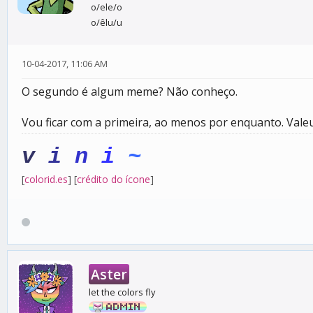
o/ele/o
o/êlu/u
10-04-2017, 11:06 AM
O segundo é algum meme? Não conheço.
Vou ficar com a primeira, ao menos por enquanto. Valeu
v
i
n
i
~
[
colorid.es
] [
crédito do ícone
]
Aster
let the colors fly