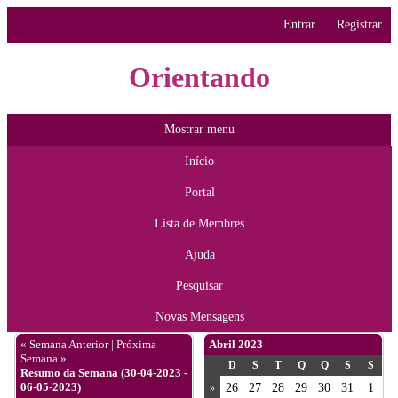
Entrar
Registrar
Orientando
Mostrar menu
Início
Portal
Lista de Membres
Ajuda
Pesquisar
Novas Mensagens
« Semana Anterior
|
Próxima
Abril 2023
Semana »
D
S
T
Q
Q
S
S
Resumo da Semana (30-04-2023 -
06-05-2023)
26
27
28
29
30
31
1
»