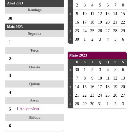
Abril 2023
2
3
4
5
6
7
8
»
Domingo
9
10
11
12
13
14
15
»
30
16
17
18
19
20
21
22
»
Maio 2023
23
24
25
26
27
28
29
»
Segunda
»
30
1
2
3
4
5
6
1
Terça
Maio 2023
2
D
S
T
Q
Q
S
S
Quarta
30
1
2
3
4
5
6
»
3
7
8
9
10
11
12
13
»
Quinta
14
15
16
17
18
19
20
»
4
21
22
23
24
25
26
27
»
Sexta
»
28
29
30
31
1
2
3
5
1 Aniversário
Sábado
6