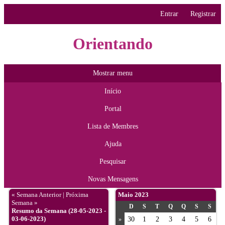
Entrar
Registrar
Orientando
Mostrar menu
Início
Portal
Lista de Membres
Ajuda
Pesquisar
Novas Mensagens
« Semana Anterior
|
Próxima
Maio 2023
Semana »
D
S
T
Q
Q
S
S
Resumo da Semana (28-05-2023 -
03-06-2023)
30
1
2
3
4
5
6
»