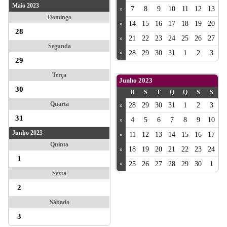
Maio 2023
7
8
9
10
11
12
13
»
Domingo
14
15
16
17
18
19
20
»
28
21
22
23
24
25
26
27
»
Segunda
»
28
29
30
31
1
2
3
29
Terça
Junho 2023
30
D
S
T
Q
Q
S
S
Quarta
28
29
30
31
1
2
3
»
31
4
5
6
7
8
9
10
»
Junho 2023
11
12
13
14
15
16
17
»
Quinta
18
19
20
21
22
23
24
»
1
»
25
26
27
28
29
30
1
Sexta
2
Sábado
3