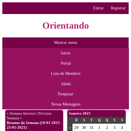
Entrar
Registrar
Orientando
Mostrar menu
Início
Portal
Lista de Membres
Ajuda
Pesquisar
Novas Mensagens
« Semana Anterior
|
Próxima
Janeiro 2025
Semana »
D
S
T
Q
Q
S
S
Resumo da Semana (19-01-2025 -
25-01-2025)
29
30
31
1
2
3
4
»