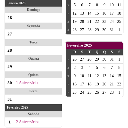
Janeiro 2025
5
6
7
8
9
10
11
»
Domingo
12
13
14
15
16
17
18
»
26
19
20
21
22
23
24
25
»
Segunda
»
26
27
28
29
30
31
1
27
Terça
Fevereiro 2025
28
D
S
T
Q
Q
S
S
Quarta
26
27
28
29
30
31
1
»
29
2
3
4
5
6
7
8
»
Quinta
9
10
11
12
13
14
15
»
30
1 Aniversário
16
17
18
19
20
21
22
»
Sexta
»
23
24
25
26
27
28
1
31
Fevereiro 2025
Sábado
1
2 Aniversários