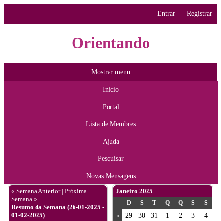
Entrar
Registrar
Orientando
Mostrar menu
Início
Portal
Lista de Membres
Ajuda
Pesquisar
Novas Mensagens
« Semana Anterior
|
Próxima
Janeiro 2025
Semana »
D
S
T
Q
Q
S
S
Resumo da Semana (26-01-2025 -
01-02-2025)
29
30
31
1
2
3
4
»