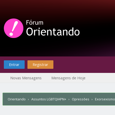
Entrar
Registrar
Novas Mensagens
Mensagens de Hoje
Orientando
›
Assuntos LGBTQIAPN+
›
Opressões
›
Exorsexismo 