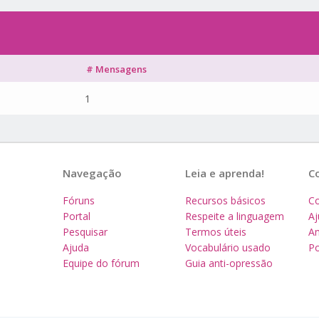
# Mensagens
1
Navegação
Leia e aprenda!
C
Fóruns
Recursos básicos
Co
Portal
Respeite a linguagem
A
Pesquisar
Termos úteis
Am
Ajuda
Vocabulário usado
Po
Equipe do fórum
Guia anti-opressão