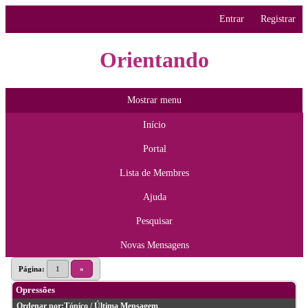
Entrar
Registrar
Orientando
Mostrar menu
Início
Portal
Lista de Membres
Ajuda
Pesquisar
Novas Mensagens
Página:
1
»
Opressões
Ordenar por:
Tópico
/
Última Mensagem