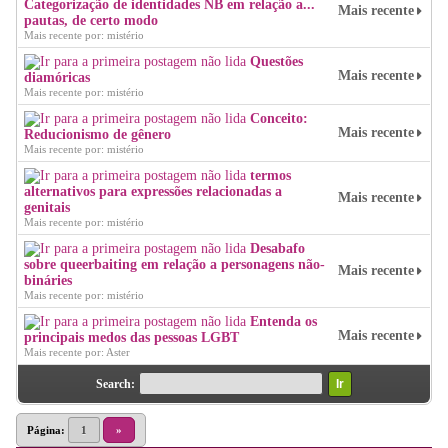
Categorização de identidades NB em relação a...
Mais recente
pautas, de certo modo
Mais recente por: mistério
Questões
Mais recente
diamóricas
Mais recente por: mistério
Conceito:
Mais recente
Reducionismo de gênero
Mais recente por: mistério
termos
alternativos para expressões relacionadas a
Mais recente
genitais
Mais recente por: mistério
Desabafo
sobre queerbaiting em relação a personagens não-
Mais recente
bináries
Mais recente por: mistério
Entenda os
Mais recente
principais medos das pessoas LGBT
Mais recente por: Aster
Search:
Página:
1
»