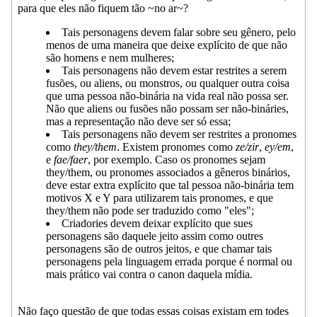
para que eles não fiquem tão ~no ar~?
Tais personagens devem falar sobre seu gênero, pelo
menos de uma maneira que deixe explícito de que não
são homens e nem mulheres;
Tais personagens não devem estar restrites a serem
fusões, ou aliens, ou monstros, ou qualquer outra coisa
que uma pessoa não-binária na vida real não possa ser.
Não que aliens ou fusões não possam ser não-bináries,
mas a representação não deve ser só essa;
Tais personagens não devem ser restrites a pronomes
como
they/them
. Existem pronomes como
ze/zir
,
ey/em
,
e
fae/faer
, por exemplo. Caso os pronomes sejam
they/them, ou pronomes associados a gêneros binários,
deve estar extra explícito que tal pessoa não-binária tem
motivos X e Y para utilizarem tais pronomes, e que
they/them não pode ser traduzido como "eles";
Criadories devem deixar explícito que sues
personagens são daquele jeito assim como outres
personagens são de outros jeitos, e que chamar tais
personagens pela linguagem errada porque é normal ou
mais prático vai contra o canon daquela mídia.
Não faço questão de que todas essas coisas existam em todes