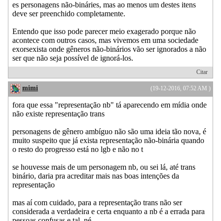
es personagens não-bináries, mas ao menos um destes itens
deve ser preenchido completamente.
Entendo que isso pode parecer meio exagerado porque não
acontece com outros casos, mas vivemos em uma sociedade
exorsexista onde gêneros não-binários vão ser ignorados a não
ser que não seja possível de ignorá-los.
Citar
mimi
(19-12-2016, 07:52 AM )
fora que essa "representação nb" tá aparecendo em mídia onde
não existe representação trans
personagens de gênero ambíguo não são uma ideia tão nova, é
muito suspeito que já exista representação não-binária quando
o resto do progresso está no lgb e não no t
se houvesse mais de um personagem nb, ou sei lá, até trans
binário, daria pra acreditar mais nas boas intenções da
representação
mas aí com cuidado, para a representação trans não ser
considerada a verdadeira e certa enquanto a nb é a errada para
pessoas confusas e tal, né