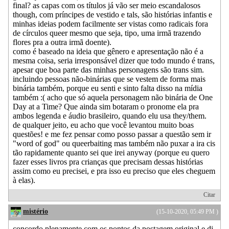
final? as capas com os títulos já vão ser meio escandalosos
though, com príncipes de vestido e tals, são histórias infantis e
minhas ideias podem facilmente ser vistas como radicais fora
de círculos queer mesmo que seja, tipo, uma irmã trazendo
flores pra a outra irmã doente).
como é baseado na ideia que gênero e apresentação não é a
mesma coisa, seria irresponsável dizer que todo mundo é trans,
apesar que boa parte das minhas personagens são trans sim.
incluindo pessoas não-binárias que se vestem de forma mais
binária também, porque eu senti e sinto falta disso na mídia
também :( acho que só aquela personagem não binária de One
Day at a Time? Que ainda sim botaram o pronome ela pra
ambos legenda e áudio brasileiro, quando elu usa they/them.
de qualquer jeito, eu acho que você levantou muito boas
questões! e me fez pensar como posso passar a questão sem ir
"word of god" ou queerbaiting mas também não puxar a ira cis
tão rapidamente quanto sei que irei anyway (porque eu quero
fazer esses livros pra crianças que precisam dessas histórias
assim como eu precisei, e pra isso eu preciso que eles cheguem
à elas).
Citar
mistério
(15-10-2020, 05:49 PM )
concordo plenamente com os pontos da postagem original e di