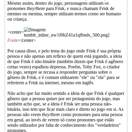
Mesmo assim, dentro do jogo, personagens utilizam os
pronomes
they/them
para Frisk, e nunca chamam Frisk de
menino ou menina, sempre utilizam termos como ser humano
ou criança.
<center>
Fonte
</center>
Por causa disso, e pelo tema do jogo onde Frisk é sua própria
pessoa e não apenas um reflexo de quem está jogando, a ideia
de que Frisk é não-binárie (também dizem que Frisk é agênero
certas vezes) espalhou depressa. Porém, Toby Fox, o criador
do jogo, sempre se recusa a responder perguntas sobre o
gênero de Frisk, e é comum utilizarem "ele" ou "ela" para se
referirem a Frisk na internet, mesmo em inglês.
Não acho que faz muito sentido a ideia de que Frisk é qualquer
gênero que a pessoa quiser por ser protagonista do jogo, mas
também acho que, se a ideia é Frisk ser uma pessoa não-
binária, isso tem que ficar mais claro e direto no jogo em si. As
pessoas não veem
they/them
como pronomes para uma pessoa
em geral, ao invés de verem só como pronomes que estão
sendo utilizados por falta de conhecimento dos "verdadeiros"
pronomes.