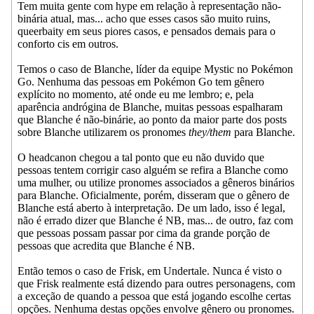
Tem muita gente com hype em relação à representação não-
binária atual, mas... acho que esses casos são muito ruins,
queerbaity em seus piores casos, e pensados demais para o
conforto cis em outros.
Temos o caso de Blanche, líder da equipe Mystic no Pokémon
Go. Nenhuma das pessoas em Pokémon Go tem gênero
explícito no momento, até onde eu me lembro; e, pela
aparência andrógina de Blanche, muitas pessoas espalharam
que Blanche é não-binárie, ao ponto da maior parte dos posts
sobre Blanche utilizarem os pronomes
they/them
para Blanche.
O headcanon chegou a tal ponto que eu não duvido que
pessoas tentem corrigir caso alguém se refira a Blanche como
uma mulher, ou utilize pronomes associados a gêneros binários
para Blanche. Oficialmente, porém, disseram que o gênero de
Blanche está aberto à interpretação. De um lado, isso é legal,
não é errado dizer que Blanche é NB, mas... de outro, faz com
que pessoas possam passar por cima da grande porção de
pessoas que acredita que Blanche é NB.
Então temos o caso de Frisk, em Undertale. Nunca é visto o
que Frisk realmente está dizendo para outres personagens, com
a exceção de quando a pessoa que está jogando escolhe certas
opções. Nenhuma destas opções envolve gênero ou pronomes.