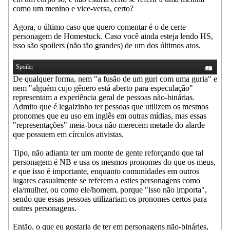
como um menino e vice-versa, certo?
Agora, o último caso que quero comentar é o de certe
personagem de Homestuck. Caso você ainda esteja lendo HS,
isso são spoilers (não tão grandes) de um dos últimos atos.
Spoiler
De qualquer forma, nem "a fusão de um guri com uma guria" e
nem "alguém cujo gênero está aberto para especulação"
representam a experiência geral de pessoas não-binárias.
Admito que é legalzinho ter pessoas que utilizem os mesmos
pronomes que eu uso em inglês em outras mídias, mas essas
"representações" meia-boca não merecem metade do alarde
que possuem em círculos ativistas.
Tipo, não adianta ter um monte de gente reforçando que tal
personagem é NB e usa os mesmos pronomes do que os meus,
e que isso é importante, enquanto comunidades em outros
lugares casualmente se referem a esties personagens como
ela/mulher, ou como ele/homem, porque "isso não importa",
sendo que essas pessoas utilizariam os pronomes certos para
outres personagens.
Então, o que eu gostaria de ter em personagens não-bináries,