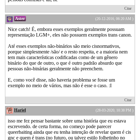
Citar
Aster
(20-12-2016, 06:20 AM )
Nice catch! É, embora esses exemplos geralmente possuam
representação LGM+, eles não possuem exemplos trans canon.
Até esses exemplos não-binários são meio cisnormativos,
porque simplesmente /são/ e o resto respeita, e a maioria nem
tem mais características codificadas como de um gênero
binário do que de outro, o que é outro padrão absurdo que
pessoas não-binárias geralmente não preenchem.
E, como você disse, não haveria problema se fosse um
exemplo no meio de vários, mas não é esse o caso. :I
Citar
Hariel
(28-03-2020, 10:38 PM )
isso me fez pensar bastante sobre uma história que eu estava
escrevendo. de certa forma, no começo pode parecer
queerbaiting ainda que eu tenha intenção de revelar quem é cis
gnc e quem é trans (no futuro, ou talvez estilo folhetinho no