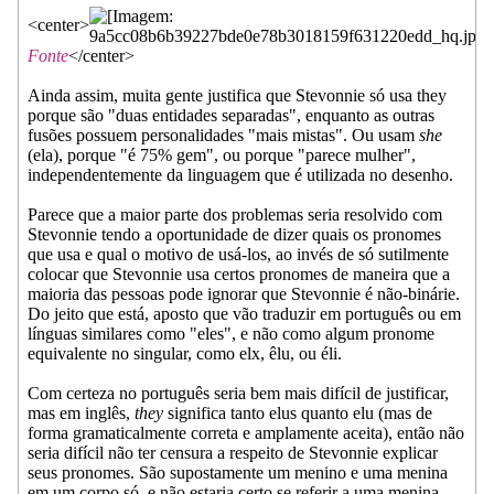
<center>
Fonte
</center>
Ainda assim, muita gente justifica que Stevonnie só usa they
porque são "duas entidades separadas", enquanto as outras
fusões possuem personalidades "mais mistas". Ou usam
she
(ela), porque "é 75% gem", ou porque "parece mulher",
independentemente da linguagem que é utilizada no desenho.
Parece que a maior parte dos problemas seria resolvido com
Stevonnie tendo a oportunidade de dizer quais os pronomes
que usa e qual o motivo de usá-los, ao invés de só sutilmente
colocar que Stevonnie usa certos pronomes de maneira que a
maioria das pessoas pode ignorar que Stevonnie é não-binárie.
Do jeito que está, aposto que vão traduzir em português ou em
línguas similares como "eles", e não como algum pronome
equivalente no singular, como elx, êlu, ou éli.
Com certeza no português seria bem mais difícil de justificar,
mas em inglês,
they
significa tanto elus quanto elu (mas de
forma gramaticalmente correta e amplamente aceita), então não
seria difícil não ter censura a respeito de Stevonnie explicar
seus pronomes. São supostamente um menino e uma menina
em um corpo só, e não estaria certo se referir a uma menina