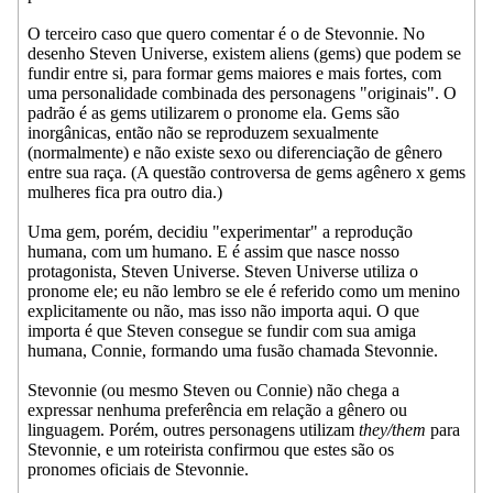
O terceiro caso que quero comentar é o de Stevonnie. No
desenho Steven Universe, existem aliens (gems) que podem se
fundir entre si, para formar gems maiores e mais fortes, com
uma personalidade combinada des personagens "originais". O
padrão é as gems utilizarem o pronome ela. Gems são
inorgânicas, então não se reproduzem sexualmente
(normalmente) e não existe sexo ou diferenciação de gênero
entre sua raça. (A questão controversa de gems agênero x gems
mulheres fica pra outro dia.)
Uma gem, porém, decidiu "experimentar" a reprodução
humana, com um humano. E é assim que nasce nosso
protagonista, Steven Universe. Steven Universe utiliza o
pronome ele; eu não lembro se ele é referido como um menino
explicitamente ou não, mas isso não importa aqui. O que
importa é que Steven consegue se fundir com sua amiga
humana, Connie, formando uma fusão chamada Stevonnie.
Stevonnie (ou mesmo Steven ou Connie) não chega a
expressar nenhuma preferência em relação a gênero ou
linguagem. Porém, outres personagens utilizam
they/them
para
Stevonnie, e um roteirista confirmou que estes são os
pronomes oficiais de Stevonnie.