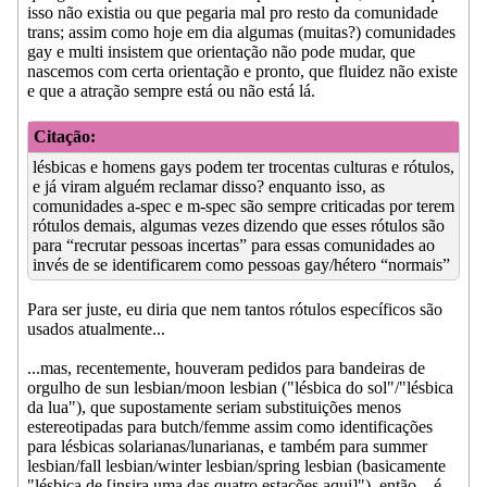
isso não existia ou que pegaria mal pro resto da comunidade
trans; assim como hoje em dia algumas (muitas?) comunidades
gay e multi insistem que orientação não pode mudar, que
nascemos com certa orientação e pronto, que fluidez não existe
e que a atração sempre está ou não está lá.
Citação:
lésbicas e homens gays podem ter trocentas culturas e rótulos,
e já viram alguém reclamar disso? enquanto isso, as
comunidades a-spec e m-spec são sempre criticadas por terem
rótulos demais, algumas vezes dizendo que esses rótulos são
para “recrutar pessoas incertas” para essas comunidades ao
invés de se identificarem como pessoas gay/hétero “normais”
Para ser juste, eu diria que nem tantos rótulos específicos são
usados atualmente...
...mas, recentemente, houveram pedidos para bandeiras de
orgulho de sun lesbian/moon lesbian ("lésbica do sol"/"lésbica
da lua"), que supostamente seriam substituições menos
estereotipadas para butch/femme assim como identificações
para lésbicas solarianas/lunarianas, e também para summer
lesbian/fall lesbian/winter lesbian/spring lesbian (basicamente
"lésbica de [insira uma das quatro estações aqui]"), então... é...