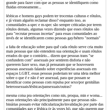
grande para fazer com que as pessoas se identifiquem como
fluidas erroneamente...
lésbicas e homens gays podem ter trocentas culturas e rótulos,
e já viram alguém reclamar disso? enquanto isso, as
comunidades a-spec e m-spec são sempre criticadas por terem
rótulos demais, algumas vezes dizendo que esses rótulos são
para "recrutar pessoas incertas" para essas comunidades ao
invés de se identificarem como pessoas gay/hétero "normais"
a falta de educação sobre para quê cada rótulo serve cria muito
mais pessoas que não entendem sua orientação e usam rótulos
errados do que o contrário... dizem que pessoas trans "se
confundem com" assexuais por sentirem disforia e não
quererem fazer sexo, mas já pensaram que se houvessem
pessoas assexuais falando sobre experiências assexuais em
espaços LGBT, essas pessoas poderiam ter uma ideia melhor
sobre o que é e não é ser assexual, para que possam se
identificar como pessoas com repulsa por sexo/por genitálias
heterossexuais/lésbicas/pansexuais/outras?
mesma coisa pra orientações como nin, proqua, min e woma...
essas orientações são principalmente para que pessoas não-
binárias possam evitar ridicularização/invalidação por parte das
comunidades gay e lésbica (e às vezes bi), que não querem que