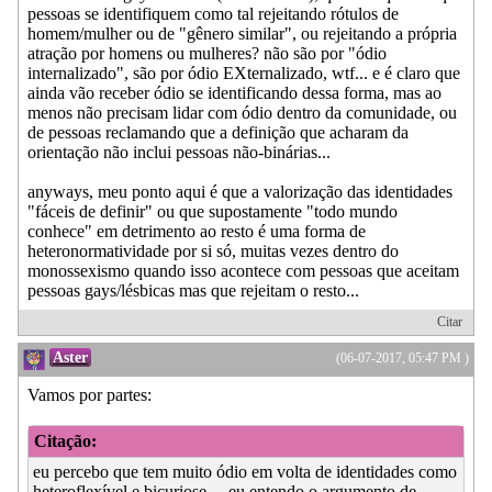
pessoas se identifiquem como tal rejeitando rótulos de
homem/mulher ou de "gênero similar", ou rejeitando a própria
atração por homens ou mulheres? não são por "ódio
internalizado", são por ódio EXternalizado, wtf... e é claro que
ainda vão receber ódio se identificando dessa forma, mas ao
menos não precisam lidar com ódio dentro da comunidade, ou
de pessoas reclamando que a definição que acharam da
orientação não inclui pessoas não-binárias...
anyways, meu ponto aqui é que a valorização das identidades
"fáceis de definir" ou que supostamente "todo mundo
conhece" em detrimento ao resto é uma forma de
heteronormatividade por si só, muitas vezes dentro do
monossexismo quando isso acontece com pessoas que aceitam
pessoas gays/lésbicas mas que rejeitam o resto...
Citar
Aster
(06-07-2017, 05:47 PM )
Vamos por partes:
Citação:
eu percebo que tem muito ódio em volta de identidades como
heteroflexível e bicuriose… eu entendo o argumento de