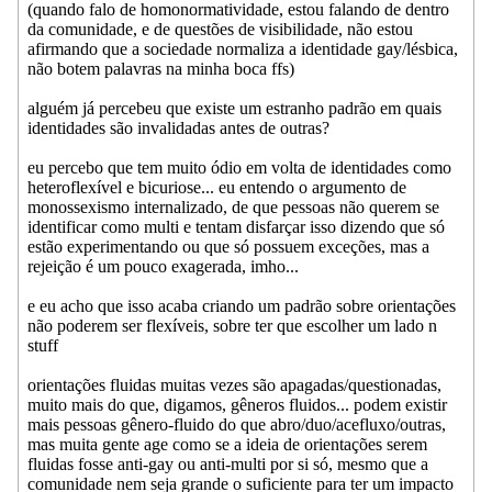
(quando falo de homonormatividade, estou falando de dentro
da comunidade, e de questões de visibilidade, não estou
afirmando que a sociedade normaliza a identidade gay/lésbica,
não botem palavras na minha boca ffs)
alguém já percebeu que existe um estranho padrão em quais
identidades são invalidadas antes de outras?
eu percebo que tem muito ódio em volta de identidades como
heteroflexível e bicuriose... eu entendo o argumento de
monossexismo internalizado, de que pessoas não querem se
identificar como multi e tentam disfarçar isso dizendo que só
estão experimentando ou que só possuem exceções, mas a
rejeição é um pouco exagerada, imho...
e eu acho que isso acaba criando um padrão sobre orientações
não poderem ser flexíveis, sobre ter que escolher um lado n
stuff
orientações fluidas muitas vezes são apagadas/questionadas,
muito mais do que, digamos, gêneros fluidos... podem existir
mais pessoas gênero-fluido do que abro/duo/acefluxo/outras,
mas muita gente age como se a ideia de orientações serem
fluidas fosse anti-gay ou anti-multi por si só, mesmo que a
comunidade nem seja grande o suficiente para ter um impacto