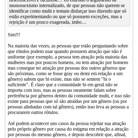
monossexismo internalizado, de que pessoas não querem se
identificar como multi e tentam disfarçar isso dizendo que só
estão experimentando ou que só possuem exceções, mas a
rejeição é um pouco exagerada, imho…
Sim!!!
Na maioria das vezes, as pessoas que estão perguntando sobre
que rótulos podem usar quando possuem atração que não é
uniforme (por exemplo, a pessoa tem atração pela maioria das
mulheres mas por poucos homens, ou tem atração por homens
mas consegue ter atração por pessoas dos outros gêneros que
são próximas, como se fosse gray ou demi em relação a um
gênero) sabem que bi existe, mas não se sentem "bi o
suficiente". É claro que a comunidade bi em geral não se
importa com isso, mas as pessoas raramente falam sobre
preferência por gêneros dentro da comunidade multi, e isso não
existe para pessoas que só são atraídas por um gênero (ou por
pessoas alinhadas com tal gênero), então isso leva as pessoas a
procurarem outros rótulos.
Até podem acontecer uns casos da pessoa rejeitar sua atração
pelo próprio gênero por causa do estigma em relação a atração
por pessoas do mesmo gênero, e depois descobrir que, afinal,