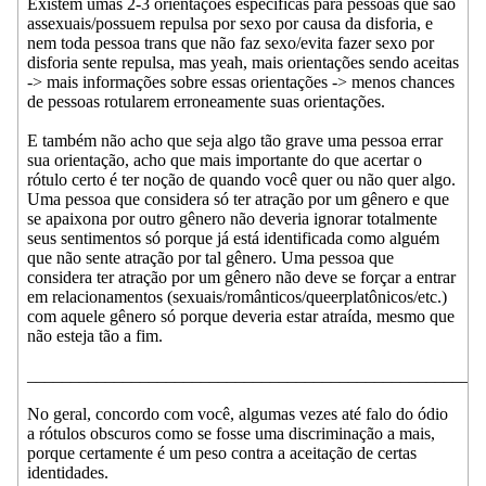
Existem umas 2-3 orientações específicas para pessoas que são
assexuais/possuem repulsa por sexo por causa da disforia, e
nem toda pessoa trans que não faz sexo/evita fazer sexo por
disforia sente repulsa, mas yeah, mais orientações sendo aceitas
-> mais informações sobre essas orientações -> menos chances
de pessoas rotularem erroneamente suas orientações.
E também não acho que seja algo tão grave uma pessoa errar
sua orientação, acho que mais importante do que acertar o
rótulo certo é ter noção de quando você quer ou não quer algo.
Uma pessoa que considera só ter atração por um gênero e que
se apaixona por outro gênero não deveria ignorar totalmente
seus sentimentos só porque já está identificada como alguém
que não sente atração por tal gênero. Uma pessoa que
considera ter atração por um gênero não deve se forçar a entrar
em relacionamentos (sexuais/românticos/queerplatônicos/etc.)
com aquele gênero só porque deveria estar atraída, mesmo que
não esteja tão a fim.
____________________________________________________
No geral, concordo com você, algumas vezes até falo do ódio
a rótulos obscuros como se fosse uma discriminação a mais,
porque certamente é um peso contra a aceitação de certas
identidades.