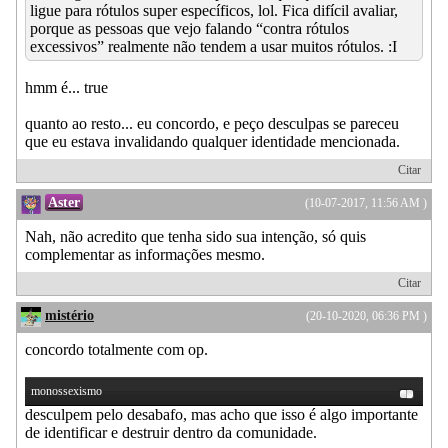
ligue para rótulos super específicos, lol. Fica difícil avaliar,
porque as pessoas que vejo falando “contra rótulos
excessivos” realmente não tendem a usar muitos rótulos. :I
hmm é... true
quanto ao resto... eu concordo, e peço desculpas se pareceu
que eu estava invalidando qualquer identidade mencionada.
Citar
Aster
(10-07-2017, 11:56 AM )
Nah, não acredito que tenha sido sua intenção, só quis
complementar as informações mesmo.
Citar
mistério
(20-10-2020, 06:36 PM )
concordo totalmente com op.
monossexismo
desculpem pelo desabafo, mas acho que isso é algo importante
de identificar e destruir dentro da comunidade.