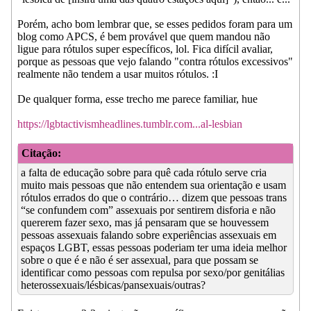
Porém, acho bom lembrar que, se esses pedidos foram para um
blog como APCS, é bem provável que quem mandou não
ligue para rótulos super específicos, lol. Fica difícil avaliar,
porque as pessoas que vejo falando "contra rótulos excessivos"
realmente não tendem a usar muitos rótulos. :I
De qualquer forma, esse trecho me parece familiar, hue
https://lgbtactivismheadlines.tumblr.com...al-lesbian
Citação:
a falta de educação sobre para quê cada rótulo serve cria
muito mais pessoas que não entendem sua orientação e usam
rótulos errados do que o contrário… dizem que pessoas trans
“se confundem com” assexuais por sentirem disforia e não
quererem fazer sexo, mas já pensaram que se houvessem
pessoas assexuais falando sobre experiências assexuais em
espaços LGBT, essas pessoas poderiam ter uma ideia melhor
sobre o que é e não é ser assexual, para que possam se
identificar como pessoas com repulsa por sexo/por genitálias
heterossexuais/lésbicas/pansexuais/outras?