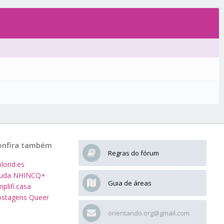
onfira também
Regras do fórum
lorid.es
juda NHINCQ+
Guia de áreas
plifi.casa
stagens Queer
orientando.org@gmail.com