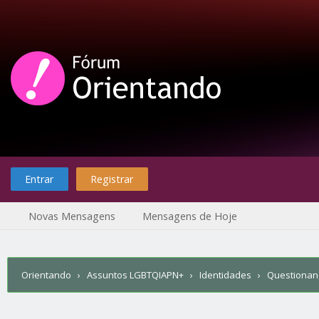
Entrar
Registrar
Novas Mensagens
Mensagens de Hoje
Orientando
›
Assuntos LGBTQIAPN+
›
Identidades
›
Questiona