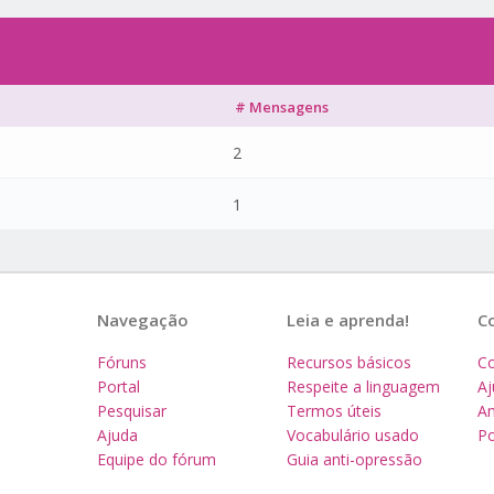
# Mensagens
2
1
Navegação
Leia e aprenda!
C
Fóruns
Recursos básicos
Co
Portal
Respeite a linguagem
A
Pesquisar
Termos úteis
Am
Ajuda
Vocabulário usado
Po
Equipe do fórum
Guia anti-opressão