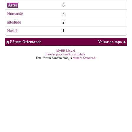
Aster
6
Human@
5
altedude
2
Hariel
1
Fórum Orientando
Voltar ao topo
MyBB Móvel
.
Trocar para versão completa
Este fórum contém emojis
Mutant Standard
.