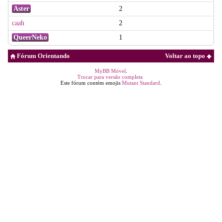
Aster
2
caah
2
QueerNeko
1
Fórum Orientando
Voltar ao topo
MyBB Móvel
.
Trocar para versão completa
Este fórum contém emojis
Mutant Standard
.