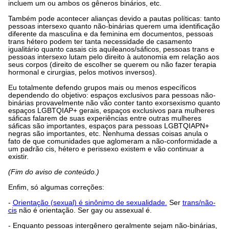
incluem um ou ambos os gêneros binários, etc.
Também pode acontecer alianças devido a pautas políticas: tanto
pessoas intersexo quanto não-binárias querem uma identificação
diferente da masculina e da feminina em documentos, pessoas
trans hétero podem ter tanta necessidade de casamento
igualitário quanto casais cis aquileanos/sáficos, pessoas trans e
pessoas intersexo lutam pelo direito à autonomia em relação aos
seus corpos (direito de escolher se querem ou não fazer terapia
hormonal e cirurgias, pelos motivos inversos).
Eu totalmente defendo grupos mais ou menos específicos
dependendo do objetivo: espaços exclusivos para pessoas não-
binárias provavelmente não vão conter tanto exorsexismo quanto
espaços LGBTQIAP+ gerais, espaços exclusivos para mulheres
sáficas falarem de suas experiências entre outras mulheres
sáficas são importantes, espaços para pessoas LGBTQIAPN+
negras são importantes, etc. Nenhuma dessas coisas anula o
fato de que comunidades que aglomeram a não-conformidade a
um padrão cis, hétero e perissexo existem e vão continuar a
existir.
(Fim do aviso de conteúdo.)
Enfim, só algumas correções:
-
Orientação (sexual) é sinônimo de sexualidade.
Ser
trans/não-
cis
não é orientação. Ser gay ou assexual é.
- Enquanto pessoas intergênero geralmente sejam não-binárias,