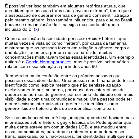
É possível ver isso também em algumas retóricas atuais, que
acreditam que pessoas trans são "gays ao extremo", tanto que é
a associação de quebrar normas de gênero com sentir atração
pelo mesmo gênero. Isso também influenciou para que no Brasil
houvesse uma inclusão do T na sigla mais cedo até que a
inclusão do B. (
x
)
Como a exclusão da sociedade perissexo + cis + hétero - que
muitas vezes é vista só como "hétero", por causa da tamanha
mistureba que as pessoas fazem em relação a gênero, corpo e
orientação - acontecia por um motivo parecido, muitas
concentrações misturavam todas essas identidades. Um exemplo
antigo é o
Cercle Hermaphrodites
, mas é possível achar vários
relatos com essa situação a partir dos anos 60.
Também há muita confusão entre as próprias pessoas que
possuem essas identidades. Uma pessoa não-binária pode ter se
identificado como lésbica mesmo que não sentisse atração
exclusivamente por mulheres, por causa dos estereótipos de
quebra das normas de gênero, por ser uma identidade com mais
visibilidade e com uma comunidade maior. Uma pessoa pode ter
monossexismo internalizado e preferir se identificar como
gênero-fluido e hétero antes de se identificar como pan.
Se isso ainda acontece até hoje, imagina quando só haviam mais
informações sobre hétero x gay x lésbica x bi. Pode apostar que
muita gente esteve em comunidades LGB, e até mudou entre
essas comunidades, para depois entender que poderiam ser
trans, assexuais, pan, não-bináries, ter identidades multi que não