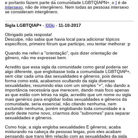
e portanto fazem parte da comunidade LGBTQIAPN+, o
I
é de
intersexo
, não de intergênero. Nem todas as pessoas intersexo
se consideram intergênero.
Sigla LGBTQIAP+
-
l00ki
-
11-10-2017
Obrigado pela resposta!
Desculpe, não sabia que havia local para adicionar tópicos
específicos, primeiro fórum que participo, vou tentar melhorar :p
Quando me referi a "orientação", quis dizer orientação de
gênero, não me expressei bem.
Acredito que essa sigla da comunidade como geral poderia ser
algo diferente, que englobasse toda a comunidade LGBTQIAP+,
sem citar cada uma das sexualidades e gêneros, pois dessa
forma como está, acabamos ocultando da sigla diversas
sexualidades, resumindo elas com um simples "+", não dando a
importância necessária que merecem, dando mais foco apenas
as que estão com letras na sigla, acredito que um nome ou sigla
mais genérico para englobar todas sexualidades e gêneros da
comunidade, seria essencial, não citando nenhuma, nem
excluindo nenhuma, porém englobando toda comunidade e a
partir deste nome novo, criarmos dois "subnomes" para separar
sexualidades e gêneros.
Como hoje, a sigla engloba sexualidades E gêneros, acaba
misturando na cabeça de pessoas leigas, pois eles acabam
pensando que trans têm relação com as sexualidades da sigla