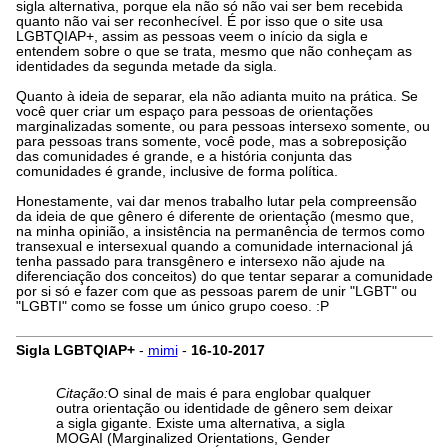
sigla alternativa, porque ela não só não vai ser bem recebida
quanto não vai ser reconhecível. É por isso que o site usa
LGBTQIAP+, assim as pessoas veem o início da sigla e
entendem sobre o que se trata, mesmo que não conheçam as
identidades da segunda metade da sigla.
Quanto à ideia de separar, ela não adianta muito na prática. Se
você quer criar um espaço para pessoas de orientações
marginalizadas somente, ou para pessoas intersexo somente, ou
para pessoas trans somente, você pode, mas a sobreposição
das comunidades é grande, e a história conjunta das
comunidades é grande, inclusive de forma política.
Honestamente, vai dar menos trabalho lutar pela compreensão
da ideia de que gênero é diferente de orientação (mesmo que,
na minha opinião, a insistência na permanência de termos como
transexual e intersexual quando a comunidade internacional já
tenha passado para transgênero e intersexo não ajude na
diferenciação dos conceitos) do que tentar separar a comunidade
por si só e fazer com que as pessoas parem de unir "LGBT" ou
"LGBTI" como se fosse um único grupo coeso. :P
Sigla LGBTQIAP+
-
mimi
-
16-10-2017
Citação:
O sinal de mais é para englobar qualquer
outra orientação ou identidade de gênero sem deixar
a sigla gigante. Existe uma alternativa, a sigla
MOGAI (Marginalized Orientations, Gender