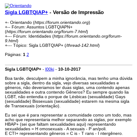
Sigla LGBTQIAP+
- Versão de Impressão
+- Orientando (
https://forum.orientando.org
)
+-- Fórum: Assuntos LGBTQIAPN+
(
https://forum.orientando.org/forum-7.html
)
+--- Fórum: Identidades (
https://forum.orientando.org/forum-
9.html
)
+--- Tópico: Sigla LGBTQIAP+ (
/thread-142.html
)
Páginas:
1
2
Sigla LGBTQIAP+
-
l00ki
-
10-10-2017
Boa tarde, desculpem a minha ignorância, mas tenho uma dúvida
sobre a sigla, dentro da sigla, vejo diversas sexualidades e
gêneros, não deveriamos ter duas siglas, uma contendo apenas
sexualidades e outra contendo Gêneros? Eu sempre quando lia
LGBT, não entendia o porque de Lésbicas (sexualidade) Gays
(sexualidade) Bissexuais (sexualidade) estarem na mesma sigla
de Transexuais (orientação).
Eu sei que é para representar a comunidade como um todo, mas
acho que representaria melhor separando as siglas, por exemplo
HBAP+ (sei que faltam sexualidades aqui) representando
sexualidades = H omosexuais - A sexuais - P an/poli.
E CTI+ representando gêneros = C is - T rans - I ntergênero.