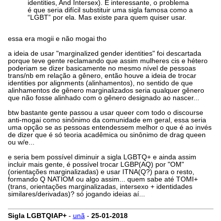
identities, And Intersex). É interessante, o problema
é que seria difícil substituir uma sigla famosa como a
“LGBT” por ela. Mas existe para quem quiser usar.
essa era mogii e não mogai tho
a ideia de usar "marginalized gender identities" foi descartada
porque teve gente reclamando que assim mulheres cis e hétero
poderiam se dizer basicamente no mesmo nível de pessoas
trans/nb em relação a gênero, então houve a ideia de trocar
identities por alignments (alinhamentos), no sentido de que
alinhamentos de gênero marginalizados seria qualquer gênero
que não fosse alinhado com o gênero designado ao nascer...
btw bastante gente passou a usar queer com todo o discourse
anti-mogai como sinônimo da comunidade em geral, essa seria
uma opção se as pessoas entendessem melhor o que é ao invés
de dizer que é só teoria acadêmica ou sinônimo de drag queen
ou w/e...
e seria bem possível diminuir a sigla LGBTQ+ e ainda assim
incluir mais gente, é possível trocar LGBP(AQ) por "OM"
(orientações marginalizadas) e usar ITNA(Q?) para o resto,
formando Q NATIOM ou algo assim... quem sabe até TOMI+
(trans, orientações marginalizadas, intersexo + identidades
similares/derivadas)? só jogando ideias aí...
Sigla LGBTQIAP+
-
unã
-
25-01-2018