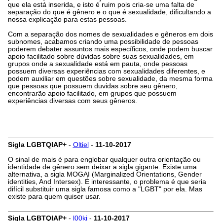
que ela está inserida, e isto é ruim pois cria-se uma falta de
separação do que é gênero e o que é sexualidade, dificultando a
nossa explicação para estas pessoas.
Com a separação dos nomes de sexualidades e gêneros em dois
subnomes, acabamos criando uma possibilidade de pessoas
poderem debater assuntos mais específicos, onde podem buscar
apoio facilitado sobre dúvidas sobre suas sexualidades, em
grupos onde a sexualidade está em pauta, onde pessoas
possuem diversas experiências com sexualidades diferentes, e
podem auxiliar em questões sobre sexualidade, da mesma forma
que pessoas que possuem duvidas sobre seu gênero,
encontrarão apoio facilitado, em grupos que possuem
experiências diversas com seus gêneros.
Sigla LGBTQIAP+
-
Oltiel
-
11-10-2017
O sinal de mais é para englobar qualquer outra orientação ou
identidade de gênero sem deixar a sigla gigante. Existe uma
alternativa, a sigla MOGAI (Marginalized Orientations, Gender
identities, And Intersex). É interessante, o problema é que seria
difícil substituir uma sigla famosa como a "LGBT" por ela. Mas
existe para quem quiser usar.
Sigla LGBTQIAP+
-
l00ki
-
11-10-2017