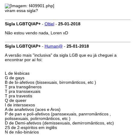
viram essa sigla?
Sigla LGBTQIAP+
-
Oltiel
-
25-01-2018
Não estou vendo nada, Loren xD
Sigla LGBTQIAP+
-
Human@
-
25-01-2018
A versão mais "inclusiva" da sigla LGB que eu já cheguei a
encontrar por aí foi:
L de lésbicas
G de gays
B de bi-afetivos (bissexuais, birromânticos, etc )
T pra transgêneros
T pra transsexuais
T pra travestis
Q de queer
I de interssexos
A de anafetivos (aces e Aros)
P de pan e poli-afetivos (panssexuais, panrromânticos ,
polissexuais, polirromânticos, etc )
D de Demi-afetivos (demissexuais, demirromânticos, etc)
2S de 2-espíritos em inglês
N de não-binários