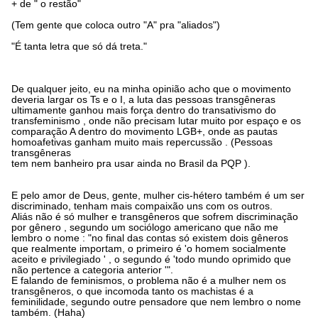
+ de " o restão"
(Tem gente que coloca outro "A" pra "aliados")
"É tanta letra que só dá treta."
De qualquer jeito, eu na minha opinião acho que o movimento
deveria largar os Ts e o I, a luta das pessoas transgêneras
ultimamente ganhou mais força dentro do transativismo do
transfeminismo , onde não precisam lutar muito por espaço e os
comparação A dentro do movimento LGB+, onde as pautas
homoafetivas ganham muito mais repercussão . (Pessoas
transgêneras
tem nem banheiro pra usar ainda no Brasil da PQP ).
E pelo amor de Deus, gente, mulher cis-hétero também é um ser
discriminado, tenham mais compaixão uns com os outros.
Aliás não é só mulher e transgêneros que sofrem discriminação
por gênero , segundo um sociólogo americano que não me
lembro o nome : "no final das contas só existem dois gêneros
que realmente importam, o primeiro é 'o homem socialmente
aceito e privilegiado ' , o segundo é 'todo mundo oprimido que
não pertence a categoria anterior '".
E falando de feminismos, o problema não é a mulher nem os
transgêneros, o que incomoda tanto os machistas é a
feminilidade, segundo outre pensadore que nem lembro o nome
também. (Haha)