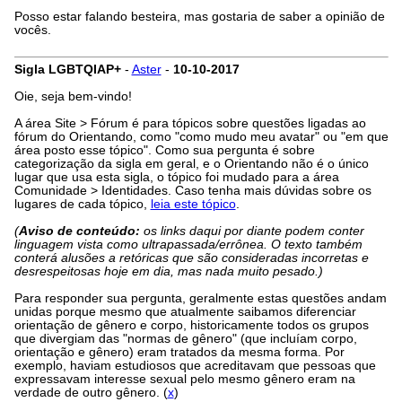
Posso estar falando besteira, mas gostaria de saber a opinião de
vocês.
Sigla LGBTQIAP+
-
Aster
-
10-10-2017
Oie, seja bem-vindo!
A área Site > Fórum é para tópicos sobre questões ligadas ao
fórum do Orientando, como "como mudo meu avatar" ou "em que
área posto esse tópico". Como sua pergunta é sobre
categorização da sigla em geral, e o Orientando não é o único
lugar que usa esta sigla, o tópico foi mudado para a área
Comunidade > Identidades. Caso tenha mais dúvidas sobre os
lugares de cada tópico,
leia este tópico
.
(
Aviso de conteúdo:
os links daqui por diante podem conter
linguagem vista como ultrapassada/errônea. O texto também
conterá alusões a retóricas que são consideradas incorretas e
desrespeitosas hoje em dia, mas nada muito pesado.)
Para responder sua pergunta, geralmente estas questões andam
unidas porque mesmo que atualmente saibamos diferenciar
orientação de gênero e corpo, historicamente todos os grupos
que divergiam das "normas de gênero" (que incluíam corpo,
orientação e gênero) eram tratados da mesma forma. Por
exemplo, haviam estudiosos que acreditavam que pessoas que
expressavam interesse sexual pelo mesmo gênero eram na
verdade de outro gênero. (
x
)