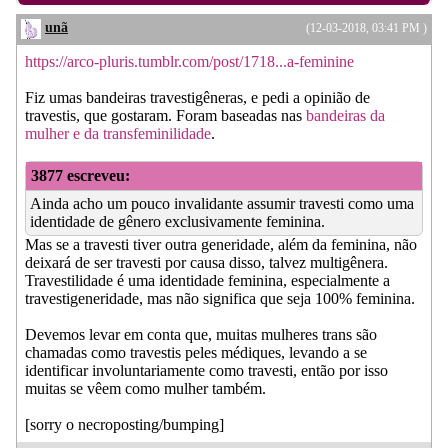
unã
(12-03-2018, 03:41 PM )
https://arco-pluris.tumblr.com/post/1718...a-feminine
Fiz umas bandeiras travestigêneras, e pedi a opinião de
travestis, que gostaram. Foram baseadas nas
bandeiras da
mulher e da transfeminilidade
.
3877 escreveu:
Ainda acho um pouco invalidante assumir travesti como uma
identidade de gênero exclusivamente feminina.
Mas se a travesti tiver outra generidade, além da feminina, não
deixará de ser travesti por causa disso, talvez multigênera.
Travestilidade é uma identidade feminina, especialmente a
travestigeneridade, mas não significa que seja 100% feminina.
Devemos levar em conta que, muitas mulheres trans são
chamadas como travestis peles médiques, levando a se
identificar involuntariamente como travesti, então por isso
muitas se vêem como mulher também.
[sorry o necroposting/bumping]