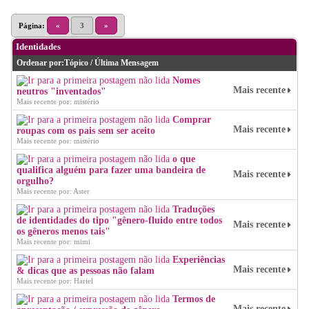
Página:
«
3
»
Identidades
Ordenar por:
Tópico
/
Última Mensagem
Nomes
Mais recente
neutros "inventados"
Mais recente por: mistério
Comprar
Mais recente
roupas com os pais sem ser aceito
Mais recente por: mistério
o que
qualifica alguém para fazer uma bandeira de
Mais recente
orgulho?
Mais recente por: Aster
Traduções
de identidades do tipo "gênero-fluido entre todos
Mais recente
os gêneros menos tais"
Mais recente por: mimi
Experiências
Mais recente
& dicas que as pessoas não falam
Mais recente por: Hariel
Termos de
Mais recente