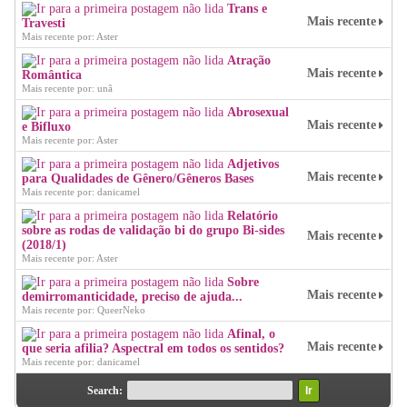
Trans e
Mais recente
Travesti
Mais recente por: Aster
Atração
Mais recente
Romântica
Mais recente por: unã
Abrosexual
Mais recente
e Bifluxo
Mais recente por: Aster
Adjetivos
Mais recente
para Qualidades de Gênero/Gêneros Bases
Mais recente por: danicamel
Relatório
sobre as rodas de validação bi do grupo Bi-sides
Mais recente
(2018/1)
Mais recente por: Aster
Sobre
Mais recente
demirromanticidade, preciso de ajuda...
Mais recente por: QueerNeko
Afinal, o
Mais recente
que seria afilia? Aspectral em todos os sentidos?
Mais recente por: danicamel
Search: