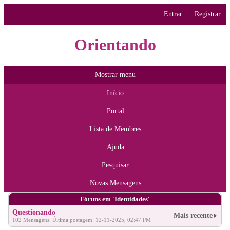
Entrar
Registrar
Orientando
Mostrar menu
Início
Portal
Lista de Membres
Ajuda
Pesquisar
Novas Mensagens
Fóruns em 'Identidades'
Questionando
Mais recente
102 Mensagens. Última postagem: 12-11-2025, 02:47 PM