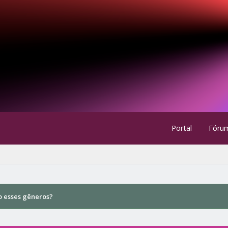
Portal
Fóru
o esses gêneros?