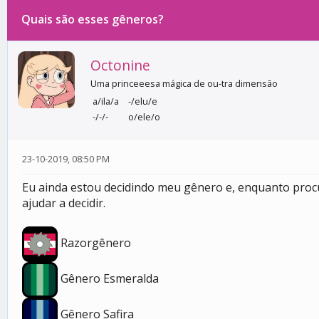
Quais são esses gêneros?
0 votos - 0 média
1
2
3
4
5
Octonine
Uma princeeesa mágica de ou-tra dimensão
a/ila/a
-/elu/e
-/-/-
o/ele/o
23-10-2019, 08:50 PM
Eu ainda estou decidindo meu gênero e, enquanto procu
ajudar a decidir.
Razorgênero
Gênero Esmeralda
Gênero Safira