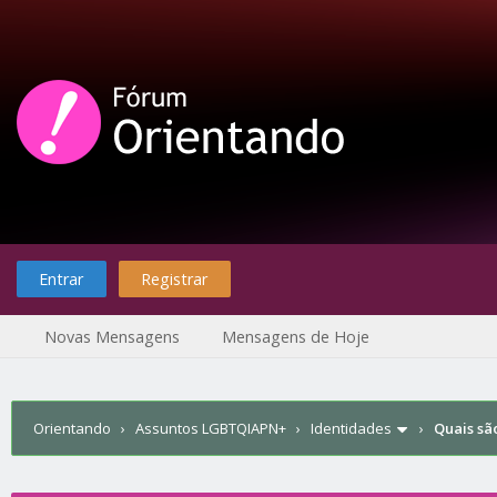
Entrar
Registrar
Novas Mensagens
Mensagens de Hoje
Orientando
›
Assuntos LGBTQIAPN+
›
Identidades
›
Quais sã