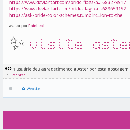
https://www.deviantart.com/pride-flags/a...-683279917
https://www.deviantart.com/pride-flags/a...-683659152
https://ask-pride-color-schemes.tumblr.c...ion-to-the
avatar por
Rainheal
✨
visite aste
1 usuárie deu agradecimento a Aster por esta postagem:
•
Octonine
Website