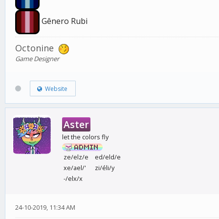
Gênero Rubi
Octonine
Game Designer
Website
Aster
let the colors fly
ze/elz/e
ed/eld/e
xe/ael/'
zi/éli/y
-/elx/x
24-10-2019, 11:34 AM