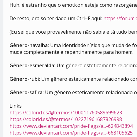
Huh, é estranho que o emoticon esteja como razorgên
De resto, era só ter dado um Ctrl+F aqui:
https://forum.
(Eu sei que você provavelmente não sabia e tá tudo be
Gênero-navalha:
Uma identidade rígida que muda de f
muda completamente e repentinamente para homem.
Gênero-esmeralda:
Um gênero esteticamente relaciona
Gênero-rubi:
Um gênero esteticamente relacionado com 
Gênero-safira:
Um gênero esteticamente relacionado com
Links:
https://colorid.es/@termos/100011760589699623
https://colorid.es/@termos/102271961687826998
https://www.deviantart.com/pride-flags/a...-624843894
https://www.deviantart.com/pride-flags/a...-668105625