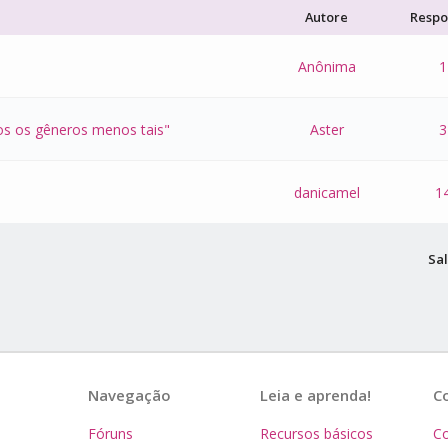
Autore
Respo
Anônima
1
dos os gêneros menos tais"
Aster
3
danicamel
1
Sal
Navegação
Leia e aprenda!
C
Fóruns
Recursos básicos
Co