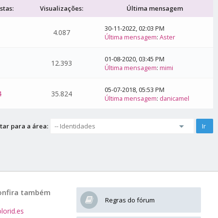
stas:
Visualizações:
Última mensagem
30-11-2022, 02:03 PM
4.087
Última mensagem
:
Aster
01-08-2020, 03:45 PM
12.393
Última mensagem
:
mimi
05-07-2018, 05:53 PM
4
35.824
Última mensagem
:
danicamel
tar para a área:
onfira também
Regras do fórum
lorid.es