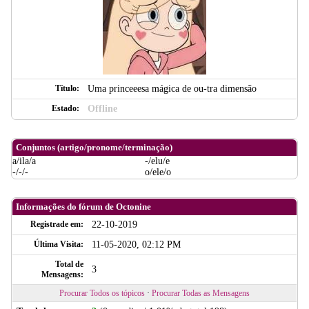
Título:
Uma princeeesa mágica de ou-tra dimensão
Estado:
Offline
Conjuntos (artigo/pronome/terminação)
a/ila/a
-/elu/e
-/-/-
o/ele/o
Informações do fórum de Octonine
Registrade em:
22-10-2019
Última Visita:
11-05-2020, 02:12 PM
Total de
3
Mensagens:
Procurar Todos os tópicos
·
Procurar Todas as Mensagens