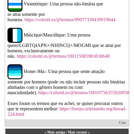
Viramórique: Uma pessoa não-binária que
se atrai somente por
homens.
https://colorid.es/@termos/99977339439919644
Máscique/Mascúlique: Uma pessoa
queer/LGBTQIAPN+/NHINCQ+/MOGMI que se atrai por
homens, exclusivamente ou
não.
https://colorid.es/@termos/100115985983830648
Home-/Ma-: Uma pessoa que sente atração
somente por homens (pode ou não incluir pessoas não binárias
alinhadas com o gênero homem ou com
masculinidade).
https://colorid.es/@termos/100107563559209589
Esses foram os termos que eu achei, se quiser procurar outros
que te representem melhor:
https://forum.orientando.org/thread-
224.html
Citar
«
Mais antiga
|
Mais recente
»