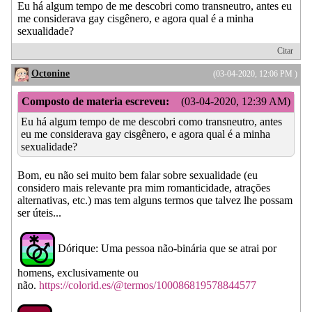
Eu há algum tempo de me descobri como transneutro, antes eu
me considerava gay cisgênero, e agora qual é a minha
sexualidade?
Citar
Octonine
(03-04-2020, 12:06 PM )
Composto de materia escreveu:
(03-04-2020, 12:39 AM)
Eu há algum tempo de me descobri como transneutro, antes
eu me considerava gay cisgênero, e agora qual é a minha
sexualidade?
Bom, eu não sei muito bem falar sobre sexualidade (eu
considero mais relevante pra mim romanticidade, atrações
alternativas, etc.) mas tem alguns termos que talvez lhe possam
ser úteis...
Dó
riqu
e: Uma pessoa não-binária que se atrai por
homens, exclusivamente ou
não.
https://colorid.es/@termos/100086819578844577